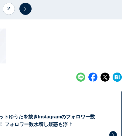
2
ットゆうたを抜きInstagramのフォロワー数
位に！ フォロワー数水増し疑惑も浮上