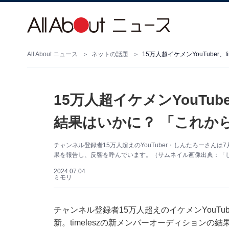
All About ニュース
ネットの話題
15万人超イケメンYouTub
結果はいかに？ 「これか
チャンネル登録者15万人超えのYouTuber・しんたろーさんは7月
果を報告し、反響を呼んでいます。（サムネイル画像出典：「しんた
2024.07.04
ミモリ
チャンネル登録者15万人超えのイケメンYouTub
新。timeleszの新メンバーオーディションの