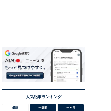
最新
一週間
一ヶ月