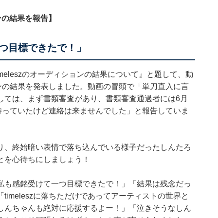
ンの結果を報告】
つ目標できたで！」
imeleszのオーディションの結果について』と題して、動
ションの結果を発表しました。動画の冒頭で「単刀直入に言
しては、まず書類審査があり、書類審査通過者には6月
待っていたけど連絡は来ませんでした」と報告していま
り、終始暗い表情で落ち込んでいる様子だったしんたろ
とを心待ちにしましょう！
私も感銘受けて一つ目標できたで！」「結果は残念だっ
imeleszに落ちただけであってアーティストの世界と
しんちゃんも絶対に応援するよー！」「泣きそうなしん