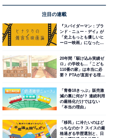
注目の連載
『スパイダーマン：ブラ
ンド・ニュー・デイ』が
「史上もっとも優しいヒ
ーロー映画」になった理
由。予習したい作品は？
20年間「駆け込み実績ゼ
ロ」の学校も…「こども
110番の家」は本当に必
要？ PTAが直面する理想
と現実
「青春18きっぷ」販売激
減の裏に何が？ 連続利用
の厳格化だけではない
「本当の理由」
「移民」に冷たいのはど
っちなのか？ スイスの厳
格過ぎる学歴選別と、日