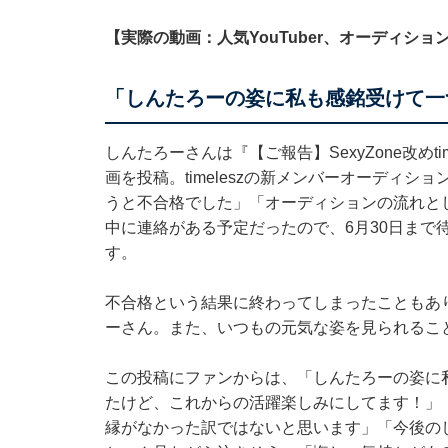
【実際の動画：人気YouTuber、オーディショ
「しんたろーの姿に私も感銘受けて一
しんたろーさんは『【ご報告】SexyZone改めt
画を投稿。timeleszの新メンバーオーディ
うと不合格でした」「オーディションの流れと
中に連絡がある予定だったので、6月30日まで
す。
不合格という結果に終わってしまったこともあ
ーさん。また、いつもの元気な姿を見られるこ
この投稿にファンからは、「しんたろーの姿に
たけど、これからの活躍楽しみにしてます！」「t
縁がなかった訳ではないと思います」「今後の