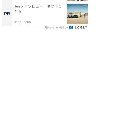
Jeep アソビュー！ギフト当
【見城徹
たる
も変わ
PR
PR
Jeep Japan
FINCHI o
Recommended by