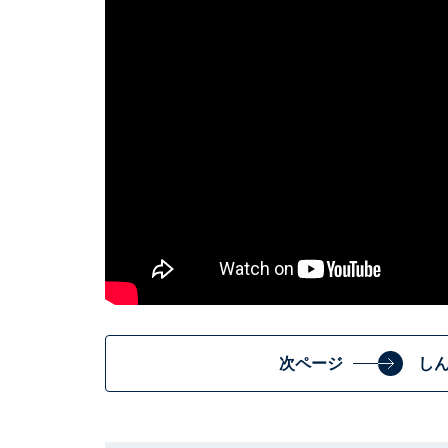
次ページ
し