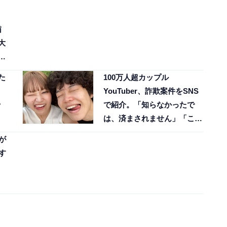
猫
大
い
た
100万人超カップル
YouTuber、詐欺案件をSNS
ッ
で紹介。「知らなかったで
は、済まされません」「これ
から始まるのは騙され背負っ
が
た借金の返済」
す