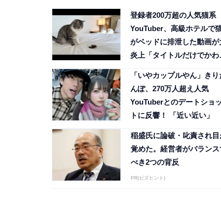
登録者200万超の人気猫系
YouTuber、高級ホテルで
がベッドに排泄した動画が
炎上「タイトルだけでかわ
そう」「見てられない」
「いやカップルやん」きり
んぽ、270万人超え人気
YouTuberとのデートショ
トに反響！ 「近い近い」
稲盛氏に論破・叱責され目
覚めた。経営者がバランス
べき2つの背反
PR(ビズヒント)