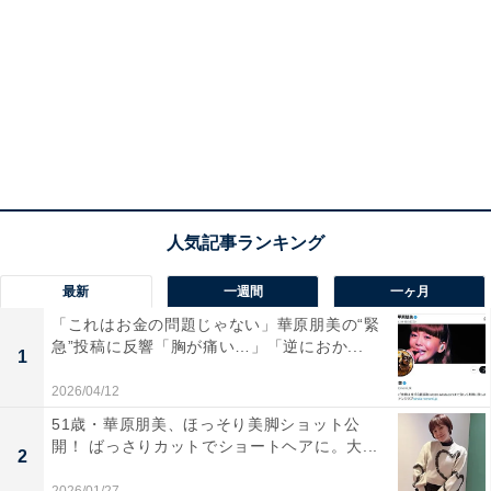
最新
一週間
一ヶ月
「これはお金の問題じゃない」華原朋美の“緊
急”投稿に反響「胸が痛い…」「逆におか...
1
2026/04/12
51歳・華原朋美、ほっそり美脚ショット公
開！ ばっさりカットでショートヘアに。大...
2