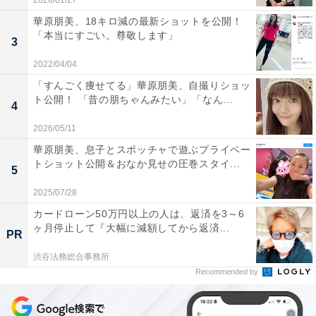
2026/01/27
華原朋美、18キロ減の最新ショットを公開！
「本当にすごい。尊敬します」
3
2022/04/04
「すんごく痩せてる」華原朋美、自撮りショッ
ト公開！ 「昔の朋ちゃんみたい」「なん...
4
2026/05/11
華原朋美、息子とスポッチャで遊ぶプライベー
トショット公開＆おなか見せの圧巻スタイ...
5
2025/07/28
カードローン50万円以上の人は、返済を3～6
ヶ月停止して『大幅に減額してから返済...
PR
渋谷法務総合事務所
Recommended by