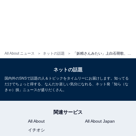
All About ニュース
ネットの話題
「妖精さんみたい」上白石萌歌、美デコルテ際立つドレス姿を披露！ 「どんどん大人の女性に」
ネットの話題
国内外のSNSで話題の人＆トピックをタイムリーにお届けします。知ってる
だけでちょっと得する、なんだか楽しい気分になれる、ネット発「知ら（な
きゃ）損」ニュースが盛りだくさん。
関連サービス
All About
All About Japan
イチオシ