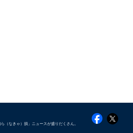
知ら（なきゃ）損」ニュースが盛りだくさん。