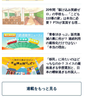
20年間「駆け込み実績ゼ
ロ」の学校も…「こども
110番の家」は本当に必
要？ PTAが直面する理想
と現実
「青春18きっぷ」販売激
減の裏に何が？ 連続利用
の厳格化だけではない
「本当の理由」
「移民」に冷たいのはど
っちなのか？ スイスの厳
格過ぎる学歴選別と、日
本の曖昧過ぎる外国人政
策
連載をもっと見る