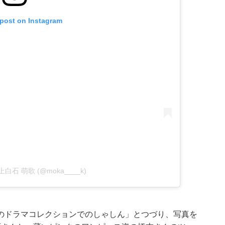
 post on Instagram
by 上白石 萌歌 (@moka____k)
のドラマコレクションでのしゃしん」とつづり、写真を