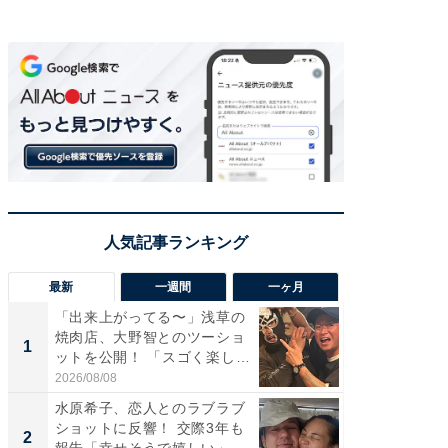
最新
一週間
一ヶ月
「出来上がってる〜」浅草の
「さす
焼肉店、大野智とのツーショ
は」高
1
1
ットを公開！ 「スゴく楽し
災地を
そ...
「カ...
2026/08/08
2026/08/0
水原希子、恋人とのラブラブ
「脚が
ショットに反響！ 交際3年も
横川尚
2
2
報告「幸せそうで嬉しい」
ムキな姿