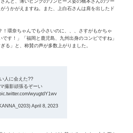
石さんと、薄いピンクのワンピース姿の橋本さんのツー
さがうかがえますね。また、上白石さんは肩を出したド
？！環奈ちゃんでも小さいのに、、、さすがもかちゃ
いです！」「福岡と鹿児島、九州出身のコンビですね」
すぎる」と、称賛の声が多数上がりました。
い人に会えた??
マ撮影頑張るぞーい
pic.twitter.com/wyugtdY1wv
ANNA_0203)
April 8, 2023