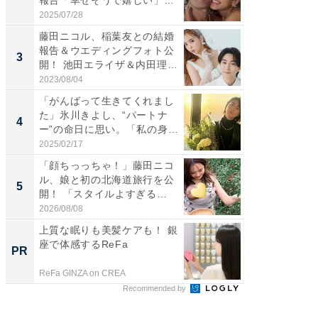
「...
刃...
2025/07/28
2026/08/0
藤田ニコル、稲葉友との結婚
「え、
報告＆ウエディングフォト公
芸人、2
3
3
開！ 池田エライザ＆内田理
エットに
央...
2023/08/04
2026/08/0
「がんばって生きてくれまし
「脳がバ
た」氷川きよし、“パートナ
装姿が話
4
4
ー”の命日に思い。「私の身
のお父さ
体...
2025/02/17
2026/08/0
「顔ちっっちゃ！」藤田ニコ
「ちょ
ル、娘と初の北海道旅行を公
ってま
5
5
開！ 「スタイルよすぎる
熊本地
よ〜...
...
2026/08/08
2026/08/0
上質な眠りも美髪ケアも！ 銀
「え、
座で体感するReFa
の？」8
PR
PR
場！Ama
ReFa GINZA on CREA
Amazon
Recommended by