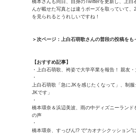
橋本さんも同日、自身のTwitterを更新し、
んが載せた写真とは違うポーズを取っていて、
を見られるとうれしいですね！
＞次ページ：上白石萌歌さんの普段の投稿をも
【おすすめ記事】
・
上白石萌歌、袴姿で大学卒業を報告！ 親友
・
上白石萌歌「急にJKを感じたくなって」、制
JKです」
・
橋本環奈＆浜辺美波、雨の中ディズニーランドを
の声
・
橋本環奈、すっぴん!? で“カオナシクッション