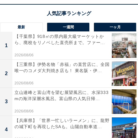
最新
一週間
一ヶ月
【千葉県】918㎡の県内最大級マーケットか
ら、廃校をリノベした直売所まで。ファー...
1
2026/08/06
【三重県】伊勢名物「赤福」の直営店に、全国
唯一のコメダ大判焼き店も！ 東名阪・伊...
2
2026/08/06
立山連峰と富山湾を望む展望風呂に、水深333
mの海洋深層水風呂。富山県の人気日帰...
3
2026/08/06
【兵庫県】「世界一忙しいラーメン」に、龍野
の城下町を再現したSAも。山陽自動車道...
4