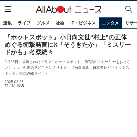
連載
ライフ
グルメ
社会
IT・ビジネス
エンタメ
リサ
『ホットスポット』小日向文世“村上”の正体
めぐる衝撃発言にX「そうきたか」「ミスリー
ドかも」考察続々
2月23日に放送されたドラマ『ホットスポット』第7話のストーリーをおさら
いしつつ、今後の見どころに迫ります。（画像出典：日本テレビ『ホットス
ポット』公式Webサイト）
2025.02.26
地子給 奈穂