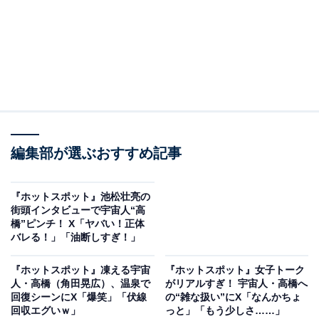
編集部が選ぶおすすめ記事
『ホットスポット』池松壮亮の
街頭インタビューで宇宙人“高
橋”ピンチ！ X「ヤバい！正体
バレる！」「油断しすぎ！」
『ホットスポット』凍える宇宙
『ホットスポット』女子トーク
人・高橋（角田晃広）、温泉で
がリアルすぎ！ 宇宙人・高橋へ
回復シーンにX「爆笑」「伏線
の“雑な扱い”にX「なんかちょ
回収エグいｗ」
っと」「もう少しさ……」