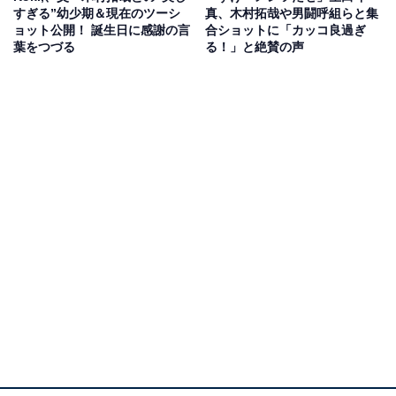
すぎる”幼少期＆現在のツーシ
真、木村拓哉や男闘呼組らと集
ョット公開！ 誕生日に感謝の言
合ショットに「カッコ良過ぎ
葉をつづる
る！」と絶賛の声