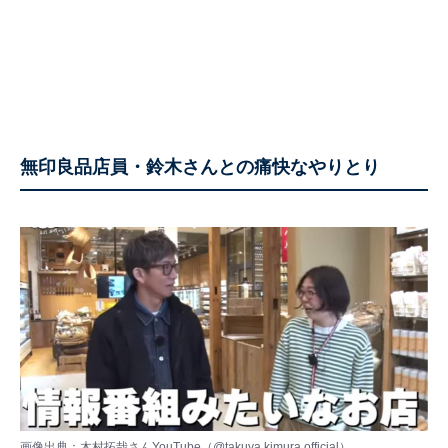
無印良品店員・鈴木さんとの痛快なやりとり
画像出典：木村拓哉さんYouTube（
@takuya.kimura.official
）