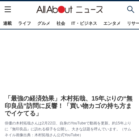
連載
ライフ
グルメ
社会
IT・ビジネス
エンタメ
リサ
「最強の経済効果」木村拓哉、15年ぶりの“無
印良品”訪問に反響！「買い物カゴの持ち方ま
でイケてる」
俳優の木村拓哉さんは2月22日、自身のYouTubeで動画を更新。約15年ぶり
に『無印良品』に訪れる様子を公開し、大きな話題を呼んでいます。（サム
ネイル画像出典：木村拓哉さん公式YouTube）