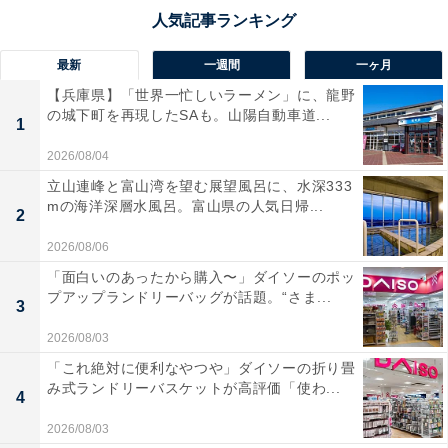
最新
一週間
一ヶ月
【兵庫県】「世界一忙しいラーメン」に、龍野
の城下町を再現したSAも。山陽自動車道...
1
2026/08/04
立山連峰と富山湾を望む展望風呂に、水深333
mの海洋深層水風呂。富山県の人気日帰...
2
2026/08/06
「面白いのあったから購入〜」ダイソーのポッ
プアップランドリーバッグが話題。“さま...
3
2026/08/03
「これ絶対に便利なやつや」ダイソーの折り畳
み式ランドリーバスケットが高評価「使わ...
4
2026/08/03