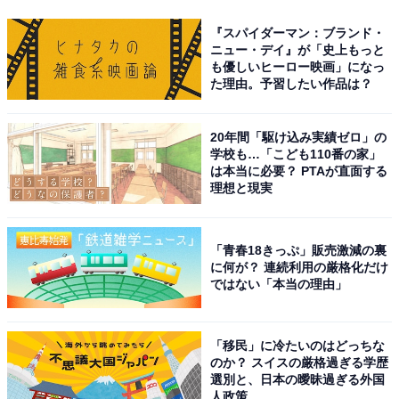
『スパイダーマン：ブランド・
ニュー・デイ』が「史上もっと
も優しいヒーロー映画」になっ
た理由。予習したい作品は？
20年間「駆け込み実績ゼロ」の
学校も…「こども110番の家」
は本当に必要？ PTAが直面する
理想と現実
「青春18きっぷ」販売激減の裏
に何が？ 連続利用の厳格化だけ
ではない「本当の理由」
「移民」に冷たいのはどっちな
のか？ スイスの厳格過ぎる学歴
選別と、日本の曖昧過ぎる外国
人政策