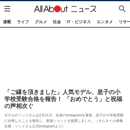
連載
ライフ
グルメ
社会
IT・ビジネス
エンタメ
リサ
「ご縁を頂きました」人気モデル、息子の小
学校受験合格を報告！ 「おめでとう」と祝福
の声相次ぐ
モデルのソンイさんは2月21日、自身のInstagramを更新。息子が小学校受験
に合格したことを報告し、家族ショットを披露しました。（サムネイル画像
出典：ソンイさん公式Instagramより）