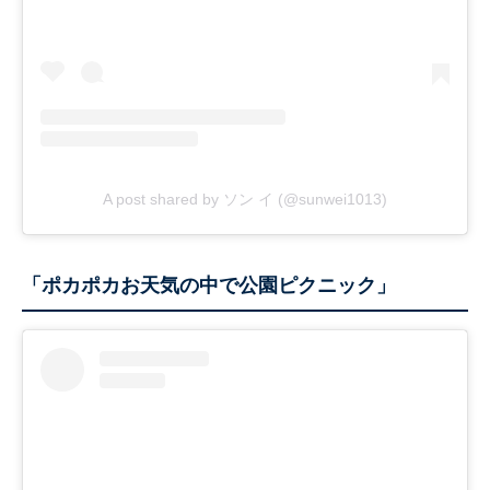
A post shared by ソン イ (@sunwei1013)
「ポカポカお天気の中で公園ピクニック」