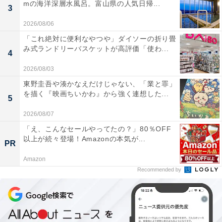
mの海洋深層水風呂。富山県の人気日帰...
3
2026/08/06
「これ絶対に便利なやつや」ダイソーの折り畳
み式ランドリーバスケットが高評価「使わ...
4
2026/08/03
東野圭吾や湊かなえだけじゃない、「業と罪」
を描く『映画ちいかわ』から強く連想した...
5
2026/08/07
「え、こんなセールやってたの？」80％OFF
以上が続々登場！Amazonの本気が...
PR
Amazon
Recommended by