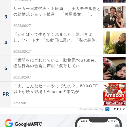
2026/03/25
サッカー日本代表・上田綺世、美人モデル妻と
の結婚式ショット披露！ 「美男美女」「...
3
2023/06/27
「がんばって生きてくれました」氷川きよ
し、“パートナー”の命日に思い。「私の身体...
4
2025/02/17
「世間をにぎわせている」動物系YouTuber、
違法行為の告発に声明「飼育してい...
5
2025/02/07
「え、こんなセールやってたの？」80％OFF
以上が続々登場！Amazonの本気が...
PR
Amazon
Recommended by