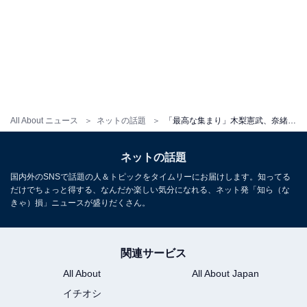
All About ニュース
ネットの話題
「最高な集まり」木梨憲武、奈緒の誕生日をSnow Man・深澤辰哉＆光石研と祝福！ 「ずっと仲良し」
ネットの話題
国内外のSNSで話題の人＆トピックをタイムリーにお届けします。知ってる
だけでちょっと得する、なんだか楽しい気分になれる、ネット発「知ら（な
きゃ）損」ニュースが盛りだくさん。
関連サービス
All About
All About Japan
イチオシ