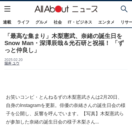
連載
ライフ
グルメ
社会
IT・ビジネス
エンタメ
リサ
「最高な集まり」木梨憲武、奈緒の誕生日を
Snow Man・深澤辰哉＆光石研と祝福！ 「ず
っと仲良し」
2025.02.20
堀井 ユウ
お笑いコンビ・とんねるずの木梨憲武さんは2月20日、
自身のInstagramを更新。俳優の奈緒さんの誕生日会の様
子を公開し、反響を呼んでいます。【写真】木梨憲武ら
が参加した奈緒の誕生日会の様子木梨さん...