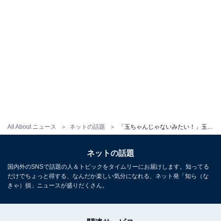
All About ニュース
ネットの話題
「玉ちゃんじゃないみたい！」玉森裕太、上品コーデのモデルショットに反響！ 「映画の主人公のよう」
ネットの話題
国内外のSNSで話題の人＆トピックをタイムリーにお届けします。知ってる
だけでちょっと得する、なんだか楽しい気分になれる、ネット発「知ら（な
きゃ）損」ニュースが盛りだくさん。