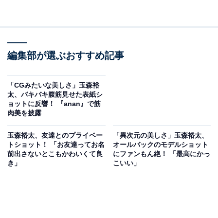
編集部が選ぶおすすめ記事
「CGみたいな美しさ」玉森裕
太、バキバキ腹筋見せた表紙シ
ョットに反響！ 『anan』で筋
肉美を披露
玉森裕太、友達とのプライベー
「異次元の美しさ」玉森裕太、
トショット！ 「お友達ってお名
オールバックのモデルショット
前出さないとこもかわいくて良
にファンもん絶！ 「最高にかっ
き」
こいい」