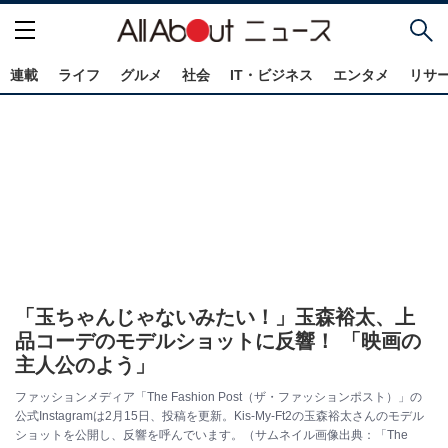
連載
ライフ
グルメ
社会
IT・ビジネス
エンタメ
リサ
「玉ちゃんじゃないみたい！」玉森裕太、上
品コーデのモデルショットに反響！ 「映画の
主人公のよう」
ファッションメディア「The Fashion Post（ザ・ファッションポスト）」の
公式Instagramは2月15日、投稿を更新。Kis-My-Ft2の玉森裕太さんのモデル
ショットを公開し、反響を呼んでいます。（サムネイル画像出典：「The