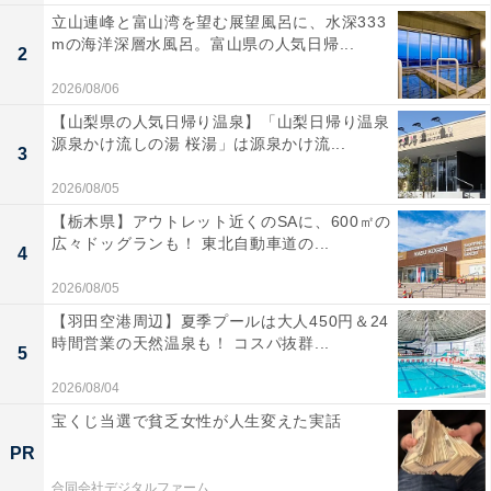
立山連峰と富山湾を望む展望風呂に、水深333
mの海洋深層水風呂。富山県の人気日帰...
2
2026/08/06
【山梨県の人気日帰り温泉】「山梨日帰り温泉
源泉かけ流しの湯 桜湯」は源泉かけ流...
3
2026/08/05
【栃木県】アウトレット近くのSAに、600㎡の
広々ドッグランも！ 東北自動車道の...
4
2026/08/05
【羽田空港周辺】夏季プールは大人450円＆24
時間営業の天然温泉も！ コスパ抜群...
5
2026/08/04
宝くじ当選で貧乏女性が人生変えた実話
PR
合同会社デジタルファーム