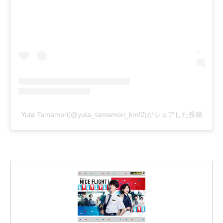
Yuta Tamamori(@yuta_tamamori_kmf2)がシェアした投稿