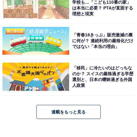
学校も…「こども110番の家」
は本当に必要？ PTAが直面する
理想と現実
「青春18きっぷ」販売激減の裏
に何が？ 連続利用の厳格化だけ
ではない「本当の理由」
「移民」に冷たいのはどっちな
のか？ スイスの厳格過ぎる学歴
選別と、日本の曖昧過ぎる外国
人政策
連載をもっと見る