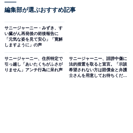
編集部が選ぶおすすめ記事
サニージャーニー・みずき、す
い臓がん再発後の術後報告に
「元気な姿を見て安心」「寛解
しますように」の声
サニージャーニー、住所特定で
サニージャーニー、誹謗中傷に
引っ越し「あいたくちがふさが
法的措置を取ると宣言。「示談
りません」アンチ行為に呆れ声
希望されない方は賠償金と弁護
士さんを用意してお待ちくださ
い」