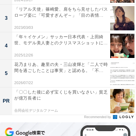
2024/10/17
「リアル天使」篠崎愛、肩をちら見せしたバス
ローブ姿に「可愛すぎんぞ～」「目の表情...
3
2023/03/03
「年々イケメン」サッカー日本代表・上田綺
世、モデル美人妻とのクリスマスショットに...
4
2025/12/26
花乃まりあ、趣里の夫・三山凌輝と「二人で時
間を過ごしたことは事実」と認める。「不...
5
2026/07/22
「〇〇した後に必ず宝くじを買いなさい」貧乏
が億万長者に
PR
合同会社デジタルファーム
Recommended by