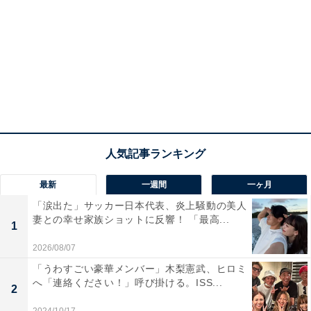
最新
一週間
一ヶ月
「涙出た」サッカー日本代表、炎上騒動の美人
妻との幸せ家族ショットに反響！ 「最高...
1
2026/08/07
「うわすごい豪華メンバー」木梨憲武、ヒロミ
へ「連絡ください！」呼び掛ける。ISS...
2