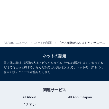
All About ニュース
ネットの話題
「がん細胞がありました」サニージャーニー、病理検査結果の報告に「絶対に負けないで」エール続々
ネットの話題
国内外のSNSで話題の人＆トピックをタイムリーにお届けします。知ってる
だけでちょっと得する、なんだか楽しい気分になれる、ネット発「知ら（な
きゃ）損」ニュースが盛りだくさん。
関連サービス
All About
All About Japan
イチオシ