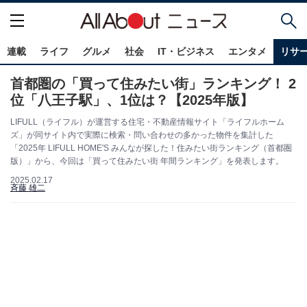
連載
ライフ
グルメ
社会
IT・ビジネス
エンタメ
リサ
首都圏の「買って住みたい街」ランキング！ 2
位「八王子駅」、1位は？【2025年版】
LIFULL（ライフル）が運営する住宅・不動産情報サイト「ライフルホーム
ズ」が同サイト内で実際に検索・問い合わせの多かった物件を集計した
「2025年 LIFULL HOME'S みんなが探した！住みたい街ランキング（首都圏
版）」から、今回は「買って住みたい街 年間ランキング」を発表します。
2025.02.17
斉藤 雄二