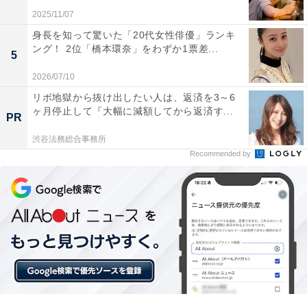
2025/11/07
身長を知って驚いた「20代女性俳優」ランキ
10位までの全ランキング結果を見
次ページ
ング！ 2位「橋本環奈」をわずか1票差...
る
5
2026/07/10
リボ地獄から抜け出したい人は、返済を3～6
ヶ月停止して『大幅に減額してから返済す...
PR
渋谷法務総合事務所
Recommended by