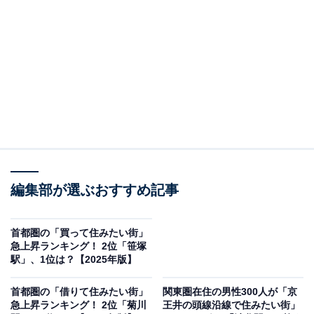
2位は、「八王子駅」です！
JR中央線とJR横浜線、JR八高線という3路線が使える多
摩エリアのターミナル駅で、東京駅や新宿駅といった主
要な駅へのアクセスも抜群。徒歩圏内には京王線始発駅
である「京王八王子駅」もあるため、通勤や通学利用者
にも重宝されています。
ターミナル駅らしく、周辺にはスーパーや大型商業施設
編集部が選ぶおすすめ記事
に加え、飲食店も多く、生活しやすい環境が整っていま
す。オフィス街はもちろん、大学キャンパスもあり活気
首都圏の「買って住みたい街」
のある街並みです。
急上昇ランキング！ 2位「笹塚
駅」、1位は？【2025年版】
首都圏の「借りて住みたい街」
関東圏在住の男性300人が「京
急上昇ランキング！ 2位「菊川
王井の頭線沿線で住みたい街」