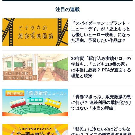
こちらもおすすめ
注目の連載
首都圏の「借りて住みたい街」ランキング！ 2
位「本厚木駅」、1位は？【2025年版】
『スパイダーマン：ブランド・
ニュー・デイ』が「史上もっと
も優しいヒーロー映画」になっ
た理由。予習したい作品は？
20年間「駆け込み実績ゼロ」の
学校も…「こども110番の家」
は本当に必要？ PTAが直面する
理想と現実
1
2
「青春18きっぷ」販売激減の裏
に何が？ 連続利用の厳格化だけ
ではない「本当の理由」
「移民」に冷たいのはどっちな
のか？ スイスの厳格過ぎる学歴