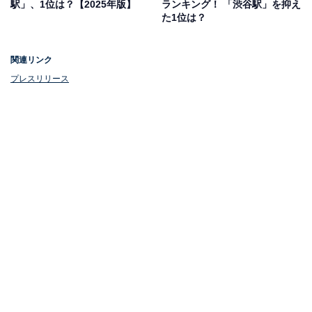
駅」、1位は？【2025年版】
ランキング！ 「渋谷駅」を抑え
た1位は？
関連リンク
プレスリリース
第1位：勝どき駅（都営大江戸線）
1位は、「勝どき駅」でした！
東京五輪2020の選手村に指定されていたこともあり、周
辺の開発計画なども順調に進んできたことから、魅力的
なタワーマンションなどの一大供給中心地に変貌を遂げ