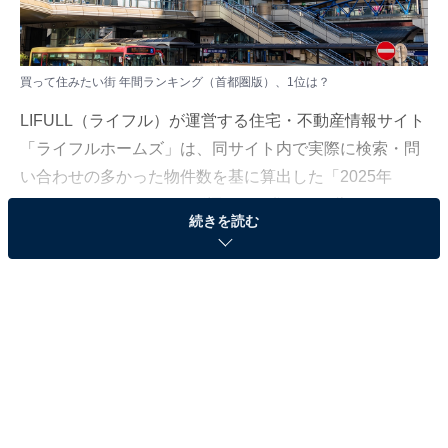
買って住みたい街 年間ランキング（首都圏版）、1位は？
LIFULL（ライフル）が運営する住宅・不動産情報サイト
「ライフルホームズ」は、同サイト内で実際に検索・問
い合わせの多かった物件数を基に算出した「2025年
LIFULL HOME'S みんなが探した！住みたい街ランキン
続きを読む
グ（首都圏版）」を発表しました。
本記事では「買って住みたい街 年間ランキング」を紹介
します。
＞10位までの全ランキング結果を見る
第2位：八王子駅（JR横浜線ほか）