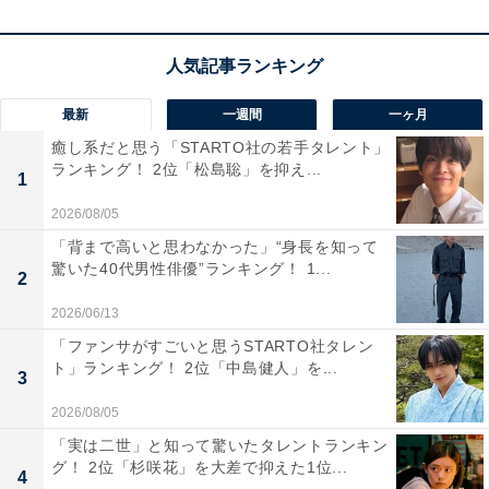
ている様子。今後も同駅周辺では開発プロジェクトが多
数予定されているとのことです。
さらに、六本木や新宿といったオフィス街・繁華街にも
最新
一週間
一ヶ月
出やすい都心のど真ん中な立地も大きな魅力。隣の月島
癒し系だと思う「STARTO社の若手タレント」
駅からは東京メトロ有楽町線も利用でき、交通利便性も
ランキング！ 2位「松島聡」を抑え...
1
非常に高いことから住みやすさもしっかりと確保された
2026/08/05
場所にあります。
「背まで高いと思わなかった」“身長を知って
驚いた40代男性俳優”ランキング！ 1...
2
この記事の筆者：斉藤 雄二 プロフィール
2026/06/13
新潟出身、静岡在住の元プロドラマー。ライター執筆歴
「ファンサがすごいと思うSTARTO社タレン
は約8年。趣味は読書とフィットネスとfiat500でドライ
ト」ランキング！ 2位「中島健人」を...
3
ブに出かけること。最近はeSportsの試合観戦が楽しみで
す。メインMCを担当するPodcast番組「だいたい二畳半
2026/08/05
｜ホントは面白い住まいの話」をSpotifyやApplePodcast
「実は二世」と知って驚いたタレントランキン
グ！ 2位「杉咲花」を大差で抑えた1位...
で配信中！
4