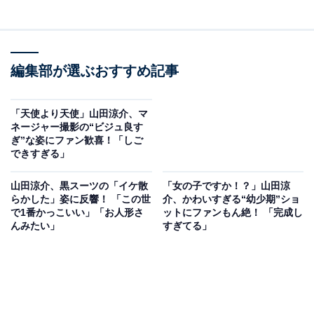
編集部が選ぶおすすめ記事
「天使より天使」山田涼介、マ
ネージャー撮影の“ビジュ良す
ぎ”な姿にファン歓喜！「しご
できすぎる」
山田涼介、黒スーツの「イケ散
「女の子ですか！？」山田涼
らかした」姿に反響！ 「この世
介、かわいすぎる“幼少期”ショ
で1番かっこいい」「お人形さ
ットにファンもん絶！ 「完成し
んみたい」
すぎてる」