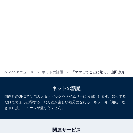
All About ニュース
ネットの話題
「ママってことに驚く」山田涼介の新曲MV相手役“36歳美女モデル”が話題に！ 「映画待ってます」
ネットの話題
国内外のSNSで話題の人＆トピックをタイムリーにお届けします。知ってる
だけでちょっと得する、なんだか楽しい気分になれる、ネット発「知ら（な
きゃ）損」ニュースが盛りだくさん。
関連サービス