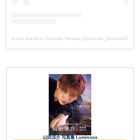
A post shared by Ryosuke Yamada (@ryosuke_yamada059)
山田涼介 写真集 Luminous