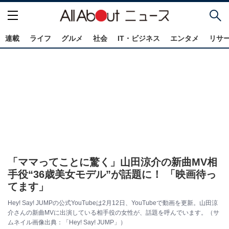
連載
ライフ
グルメ
社会
IT・ビジネス
エンタメ
リサ
「ママってことに驚く」山田涼介の新曲MV相
手役“36歳美女モデル”が話題に！ 「映画待っ
てます」
Hey! Say! JUMPの公式YouTubeは2月12日、YouTubeで動画を更新。山田涼
介さんの新曲MVに出演している相手役の女性が、話題を呼んでいます。（サ
ムネイル画像出典：「Hey! Say! JUMP」）