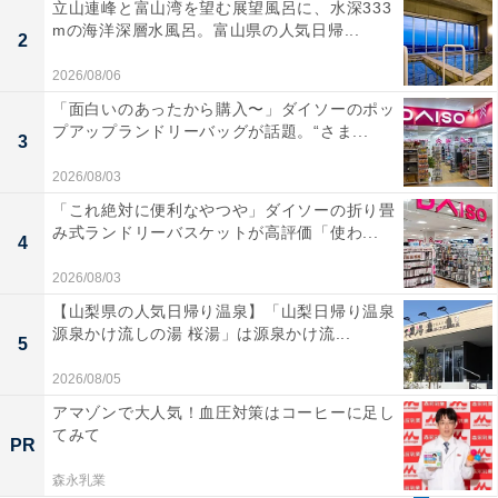
立山連峰と富山湾を望む展望風呂に、水深333
mの海洋深層水風呂。富山県の人気日帰...
2
2026/08/06
「面白いのあったから購入〜」ダイソーのポッ
プアップランドリーバッグが話題。“さま...
3
2026/08/03
「これ絶対に便利なやつや」ダイソーの折り畳
み式ランドリーバスケットが高評価「使わ...
4
2026/08/03
【山梨県の人気日帰り温泉】「山梨日帰り温泉
源泉かけ流しの湯 桜湯」は源泉かけ流...
5
2026/08/05
アマゾンで大人気！血圧対策はコーヒーに足し
てみて
PR
森永乳業