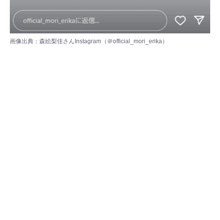
画像出典：森絵梨佳さんInstagram（
＠official_mori_erika
）