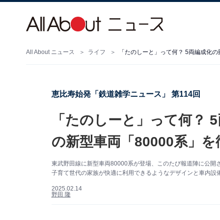
All About ニュース
ライフ
「たのしーと」って何？ 5両編成化の
恵比寿始発「鉄道雑学ニュース」 第114回
「たのしーと」って何？ 
の新型車両「80000系」
東武野田線に新型車両80000系が登場、このたび報道陣に公
子育て世代の家族が快適に利用できるようなデザインと車内設
2025.02.14
野田 隆