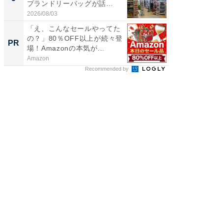
プランドリーバッグが話
リーバ
題。“さま...
わ...
2026/08/03
2026/08/0
「え、こんなセールやってた
シェア別荘
の？」80％OFF以上が続々登
wners
PR
PR
場！Amazonの本気が...
Amazon
COCO VIL
Recommended by