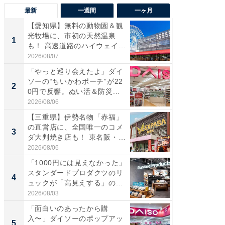
最新
一週間
一ヶ月
【愛知県】無料の動物園＆観
【兵庫
光牧場に、市初の天然温泉
ーメン
1
1
も！ 高速道路のハイウェイオ
再現した
ア...
道...
2026/08/07
2026/08/0
「やっと巡り会えたよ」ダイ
【三重
ソーの“ちいかわポーチ”が22
の直営
2
2
0円で反響。ぬい活＆防災...
ダ大判焼
伊...
2026/08/06
2026/08/0
【三重県】伊勢名物「赤福」
【千葉県
の直営店に、全国唯一のコメ
級マー
3
3
ダ大判焼き店も！ 東名阪・
ノベし
伊...
ー...
2026/08/06
2026/08/0
「1000円には見えなかった」
立山連
スタンダードプロダクツのリ
風呂に、
4
4
ュックが「高見えする」の...
層水風
帰...
2026/08/03
2026/08/0
「面白いのあったから購
「これ
入〜」ダイソーのポップアッ
ダイソ
5
5