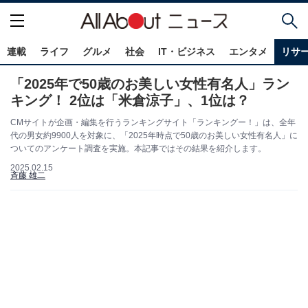
連載
ライフ
グルメ
社会
IT・ビジネス
エンタメ
リサ
「2025年で50歳のお美しい女性有名人」ラン
キング！ 2位は「米倉涼子」、1位は？
CMサイトが企画・編集を行うランキングサイト「ランキングー！」は、全年
代の男女約9900人を対象に、「2025年時点で50歳のお美しい女性有名人」に
ついてのアンケート調査を実施。本記事ではその結果を紹介します。
2025.02.15
斉藤 雄二