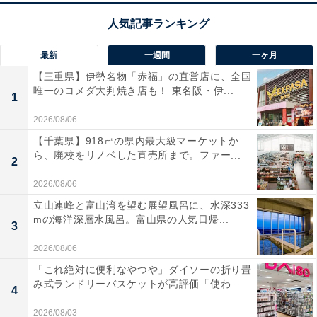
最新
一週間
一ヶ月
【三重県】伊勢名物「赤福」の直営店に、全国
唯一のコメダ大判焼き店も！ 東名阪・伊...
1
2026/08/06
【千葉県】918㎡の県内最大級マーケットか
ら、廃校をリノベした直売所まで。ファー...
2
2026/08/06
立山連峰と富山湾を望む展望風呂に、水深333
mの海洋深層水風呂。富山県の人気日帰...
3
2026/08/06
「これ絶対に便利なやつや」ダイソーの折り畳
み式ランドリーバスケットが高評価「使わ...
4
2026/08/03