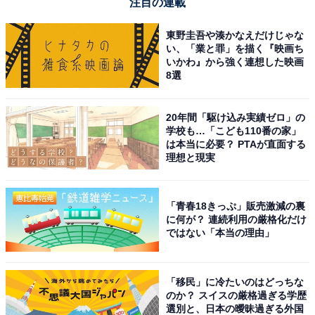
注目の連載
東野圭吾や湊かなえだけじゃな
い、「業と罪」を描く『映画ち
いかわ』から強く連想した映画
8選
20年間「駆け込み実績ゼロ」の
学校も…「こども110番の家」
は本当に必要？ PTAが直面する
理想と現実
「青春18きっぷ」販売激減の裏
に何が？ 連続利用の厳格化だけ
ではない「本当の理由」
「移民」に冷たいのはどっちな
のか？ スイスの厳格過ぎる学歴
選別と、日本の曖昧過ぎる外国