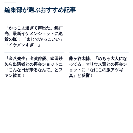
編集部が選ぶおすすめ記事
「かっこよ過ぎて声出た」錦戸
亮、最新イケメンショットに絶
賛の嵐！ 「まじでかっこいい」
「イケメンすぎ…」
『金八先生』出演俳優、武田鉄
藤ヶ谷太輔、「めちゃ大人にな
矢ら出演者との再会ショットに
ってる」マリウス葉との再会シ
「こんな日が来るなんて」とフ
ョットに「なにこの激アツ写
ァン歓喜！
真」と反響！