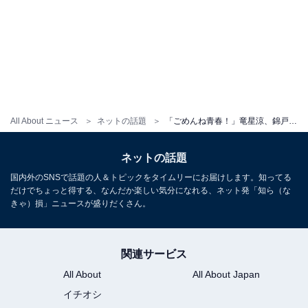
All About ニュース
ネットの話題
「ごめんね青春！」竜星涼、錦戸亮と“10年ぶり”の再会ツーショット公開！ 「懐かしいですね」「眼福」
ネットの話題
国内外のSNSで話題の人＆トピックをタイムリーにお届けします。知ってる
だけでちょっと得する、なんだか楽しい気分になれる、ネット発「知ら（な
きゃ）損」ニュースが盛りだくさん。
関連サービス
All About
All About Japan
イチオシ