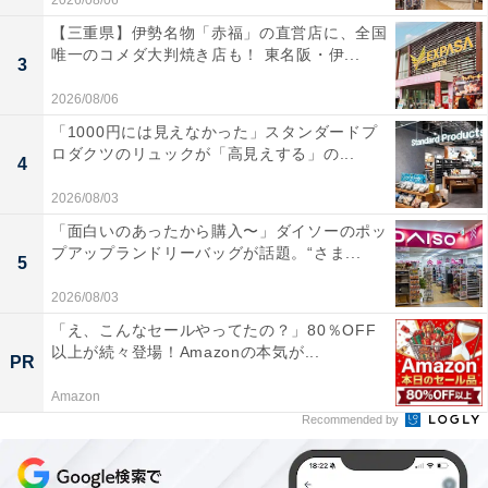
2026/08/06
【三重県】伊勢名物「赤福」の直営店に、全国
唯一のコメダ大判焼き店も！ 東名阪・伊...
3
2026/08/06
「1000円には見えなかった」スタンダードプ
ロダクツのリュックが「高見えする」の...
4
2026/08/03
「面白いのあったから購入〜」ダイソーのポッ
プアップランドリーバッグが話題。“さま...
5
2026/08/03
「え、こんなセールやってたの？」80％OFF
以上が続々登場！Amazonの本気が...
PR
Amazon
Recommended by