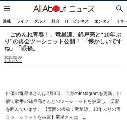
連載
ライフ
グルメ
社会
IT・ビジネス
エンタメ
リサ
「ごめんね青春！」竜星涼、錦戸亮と“10年ぶ
り”の再会ツーショット公開！ 「懐かしいです
ね」「眼福」
2025.02.09
くま なかこ
俳優の竜星涼さんは2月8日、自身のInstagramを更新。俳
優で歌手の錦戸亮さんとのツーショットを披露し、反響
を呼んでいます。 【実際の投稿：竜星涼、10年ぶりの再
会ツーショットを披露】竜星さんは「...