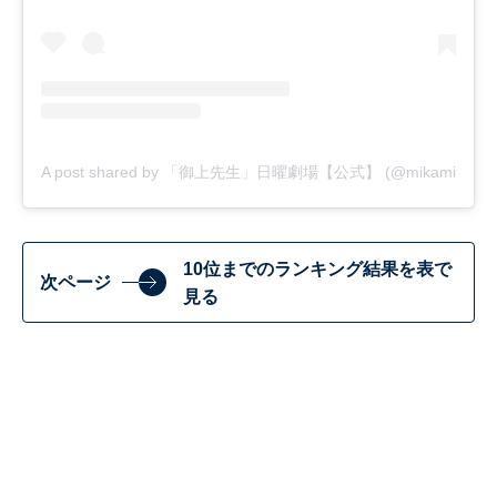
A post shared by 「御上先生」日曜劇場【公式】 (@mikamisensei
10位までのランキング結果を表で
次ページ
見る