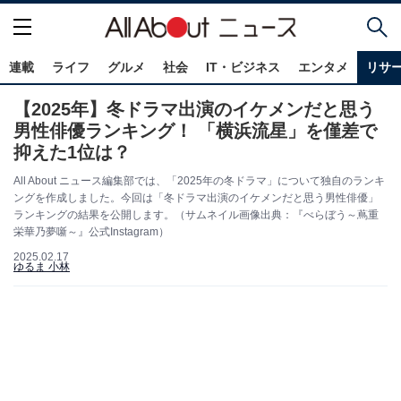
連載
ライフ
グルメ
社会
IT・ビジネス
エンタメ
リサ
【2025年】冬ドラマ出演のイケメンだと思う
男性俳優ランキング！ 「横浜流星」を僅差で
抑えた1位は？
All About ニュース編集部では、「2025年の冬ドラマ」について独自のランキ
ングを作成しました。今回は「冬ドラマ出演のイケメンだと思う男性俳優」
ランキングの結果を公開します。（サムネイル画像出典：『べらぼう～蔦重
栄華乃夢噺～』公式Instagram）
2025.02.17
ゆるま 小林