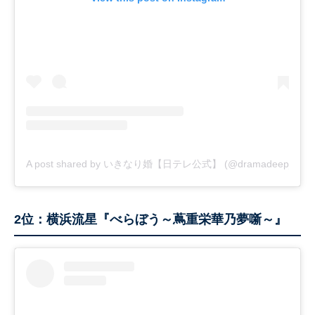
A post shared by いきなり婚【日テレ公式】 (@dramadeep_ntv)
2位：横浜流星『べらぼう～蔦重栄華乃夢噺～』