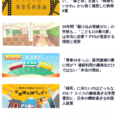
い、「業と罪」を描く『映画ち
いかわ』から強く連想した映画
8選
20年間「駆け込み実績ゼロ」の
学校も…「こども110番の家」
は本当に必要？ PTAが直面する
理想と現実
「青春18きっぷ」販売激減の裏
に何が？ 連続利用の厳格化だけ
ではない「本当の理由」
「移民」に冷たいのはどっちな
のか？ スイスの厳格過ぎる学歴
選別と、日本の曖昧過ぎる外国
人政策