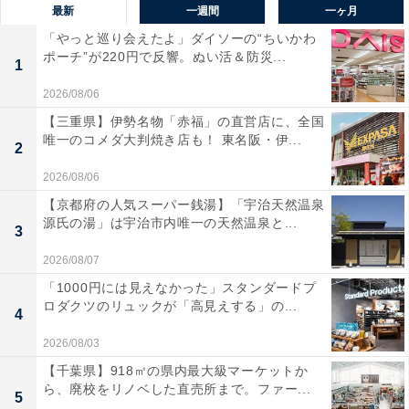
最新
一週間
一ヶ月
「やっと巡り会えたよ」ダイソーの“ちいかわ
ポーチ”が220円で反響。ぬい活＆防災...
1
2026/08/06
【三重県】伊勢名物「赤福」の直営店に、全国
唯一のコメダ大判焼き店も！ 東名阪・伊...
2
2026/08/06
【京都府の人気スーパー銭湯】「宇治天然温泉
源氏の湯」は宇治市内唯一の天然温泉と...
3
2026/08/07
「1000円には見えなかった」スタンダードプ
ロダクツのリュックが「高見えする」の...
4
2026/08/03
【千葉県】918㎡の県内最大級マーケットか
ら、廃校をリノベした直売所まで。ファー...
5