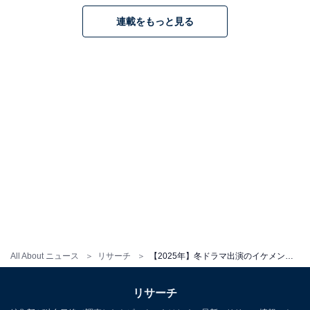
連載をもっと見る
All About ニュース
リサーチ
【2025年】冬ドラマ出演のイケメンだと思う男性俳優ランキング！ 「横浜流星」を僅差で抑えた1位は？
リサーチ