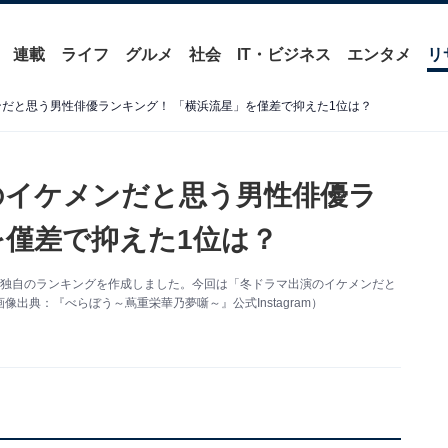
連載
ライフ
グルメ
社会
IT・ビジネス
エンタメ
リ
ンだと思う男性俳優ランキング！ 「横浜流星」を僅差で抑えた1位は？
演のイケメンだと思う男性俳優ラ
を僅差で抑えた1位は？
について独自のランキングを作成しました。今回は「冬ドラマ出演のイケメンだと
出典：『べらぼう～蔦重栄華乃夢噺～』公式Instagram）