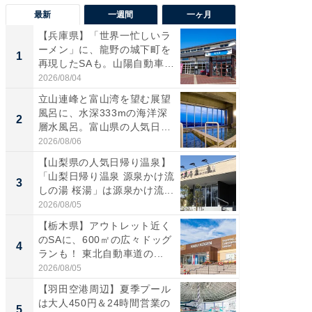
最新
一週間
一ヶ月
【兵庫県】「世界一忙しいラ
【三重
ーメン」に、龍野の城下町を
「鈴鹿天
1
1
再現したSAも。山陽自動車
は100
道...
2026/08/04
2026/08/0
立山連峰と富山湾を望む展望
「ミニオ
風呂に、水深333mの海洋深
ッグ！ 
2
2
層水風呂。富山県の人気日
ど、夏限
帰...
2026/08/06
2026/08/0
【山梨県の人気日帰り温泉】
ステラ
「山梨日帰り温泉 源泉かけ流
詰め放題
3
3
しの湯 桜湯」は源泉かけ流...
00円で「
2026/08/05
2026/08/0
【栃木県】アウトレット近く
【埼玉
のSAに、600㎡の広々ドッグ
「行田天
4
4
ランも！ 東北自動車道の...
は和の
が...
2026/08/05
2026/08/0
【羽田空港周辺】夏季プール
【石川
は大人450円＆24時間営業の
湯】「天
5
5