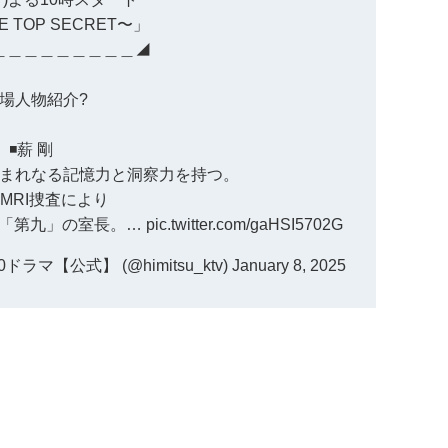
 TOP SECRET〜」
＿＿＿＿＿＿＿＿＿◢
登場人物紹介?
◾️薪 剛
まれなる記憶力と洞察力を持つ。
MRI捜査により
た「第九」の室長。…
pic.twitter.com/gaHSI5702G
ドラマ【公式】 (@himitsu_ktv)
January 8, 2025