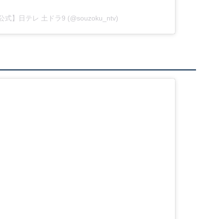
偵【公式】日テレ 土ドラ9 (@souzoku_ntv)