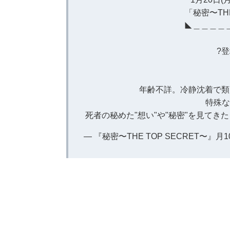
「秘密〜THE
◣＿＿＿＿
?
年齢不詳。冷静沈着で類
特殊な
死者の秘めた"想い"や"秘密"を見てき
— 『秘密〜THE TOP SECRET〜』月10