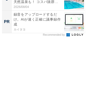
天然温泉も！ コスパ抜群...
賀ゆめ
お...
2026/08/04
2026/08/0
録音をアップロードするだ
「捨て
け。AIが速く正確に議事録作
い」捨
PR
PR
成
ったの
カイタヨ
UR都市機
Recommended by