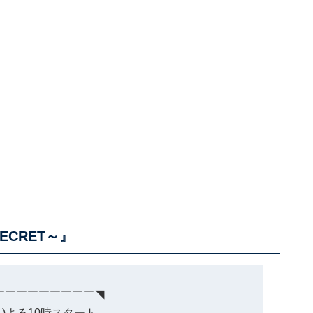
ECRET～』
￣￣￣￣￣￣￣￣￣◥
月)よる10時スタート