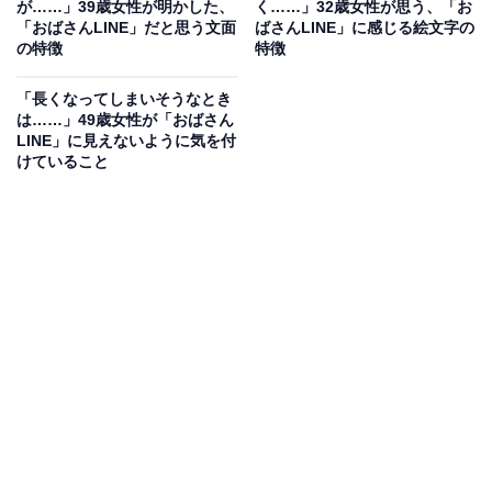
が……」39歳女性が明かした、
く……」32歳女性が思う、「お
「おばさんLINE」だと思う文面
ばさんLINE」に感じる絵文字の
の特徴
特徴
娘に「やめて」と言われてしまう？ おばさんLINE
「長くなってしまいそうなとき
の特徴とは
は……」49歳女性が「おばさん
LINE」に見えないように気を付
けていること
「おばさん」を感じてしまうLINEはどのようなものなの
でしょうか。アイコン・絵文字・文面と、3つのポイン
トに分けて聞いてみました。
回答者が「おばさん」と感じるLINEのアイコンには、以
下のような特徴があるといいます。
「花の画像はおばさんぽいのでやめて、と娘に言わ
れて、実家の犬の写真に変えました」