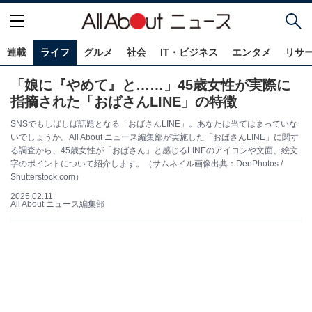
連載
ライフ
グルメ
社会
IT・ビジネス
エンタメ
リサ
「娘に『やめて』と……」45歳女性が実際に
指摘された「おばさんLINE」の特徴
SNSでもしばしば話題となる「おばさんLINE」。あなたは当てはまっていな
いでしょうか。All About ニュース編集部が実施した「おばさんLINE」に関す
る調査から、45歳女性が「おばさん」と感じるLINEのアイコンや文面、絵文
字のポイントについて紹介します。（サムネイル画像出典：DenPhotos /
Shutterstock.com）
2025.02.11
All About ニュース編集部