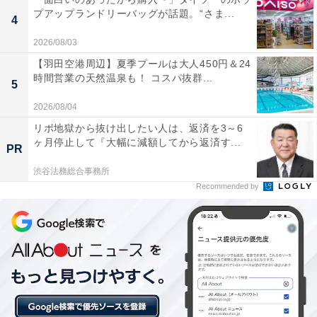
「おばさんぽい」と感じる文面の特徴については、
プアップランドリーバッグが話題。“さま...
4
2026/08/03
「『よろしくねぇ』『ぁりがとう』とたびたび小文
【羽田空港周辺】夏季プールは大人450円＆24
字を使っていると、無理してかわいく見せようとし
時間営業の天然温泉も！ コスパ抜群...
5
ている感じがします。また、文章が長いのもおばさ
2026/08/04
んぽいと娘に言われてから一つ一つの返信は短めに
しています」
リボ地獄から抜け出したい人は、返済を3～6
ヶ月停止して『大幅に減額してから返済す...
PR
渋谷法務総合事務所
と話しています。クセで小文字を使ってしまう……そん
Recommended by
な人もいるかもしれませんが、「無理している」と感じ
られてしまう場合もありそうです。