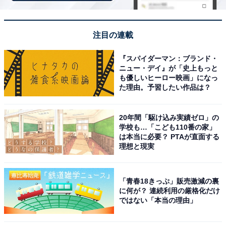
注目の連載
『スパイダーマン：ブランド・
ニュー・デイ』が「史上もっと
も優しいヒーロー映画」になっ
た理由。予習したい作品は？
絵文字は〇個までならアリ？ 好印象なLINEの特徴
20年間「駆け込み実績ゼロ」の
学校も…「こども110番の家」
は
は本当に必要？ PTAが直面する
理想と現実
アイコンや文章の書き方など、さまざまなポイントが
「おばさんぽい」と感じさせる理由となってしまってい
「青春18きっぷ」販売激減の裏
ることが分かりました。では、反対にどのようなLINEで
に何が？ 連続利用の厳格化だけ
ではない「本当の理由」
あれば印象がよくみえるのでしょうか。