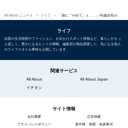
「娘からLINEの返信が長い人はおばさんと言われま
All About ニュース
ライフ
「娘に『やめて』と……」45歳女性が実際に指摘された「おばさんLINE」の特徴
した。確かに私たちはメール世代なので、短い返信
やスタンプのみの返信になれていないと思います。
ライフ
スタンプのみだと『失礼かな』と思って文章を打ち
話題の生活雑貨やファッション、お出かけスポット情報など、暮らしがもっ
たくなるけど、娘に言われてからはスタンプで返信
と楽しく、豊かになるヒントが満載。編集部が独自調査した、気になる他人
することもあります」
のライフスタイル事情も公開しています。
関連サービス
といった点をあげていました。メールでの連絡に慣れて
いると、ついLINEの文章も長くなってしまうことがあり
All About
All About Japan
ます。しかし、時にはスタンプだけの返事にするなど、
イチオシ
短くシンプルな返事を心がけてもよさそうです。
サイト情報
いかがでしたか。私もやってしまっているかも……。そ
会社概要
広告掲載
んな風に不安を感じた人もいるかもしれません。とはい
プライバシーポリシー
著作権・商標・免責事項
え、「おばさんに見えるかどうか」、気にし過ぎても疲