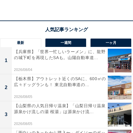
無難な選択のように思えるだけに、花をLINEのアイコン
として使用している人も少なくないかもしれません。し
かし、若い世代からは「おばさん」に見えてしまうこと
もあるようです。
最新
一週間
一ヶ月
さらに、「おばさんぽい」と感じるLINEの絵文字を聞い
【兵庫県】「世界一忙しいラーメン」に、龍野
たところ、
の城下町を再現したSAも。山陽自動車道...
1
2026/08/04
「『笑った顔の絵文字を多用しているとおばさんぽ
【栃木県】アウトレット近くのSAに、600㎡の
い』と娘によく言われています」
広々ドッグランも！ 東北自動車道の...
2
2026/08/05
と回答。シンプルで使用しやすい、顔の絵文字。です
【山梨県の人気日帰り温泉】「山梨日帰り温泉
が、種類と数によっては「おばさん」と思われる原因に
源泉かけ流しの湯 桜湯」は源泉かけ流...
3
なってしまうこともあるのかもしれません。
2026/08/05
「面白いのあったから購入〜」ダイソーのポッ