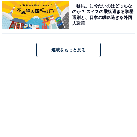
回答者に「他の人から届いたら『印象がよい』と感じる
「移民」に冷たいのはどっちな
LINEの文章の特徴」を聞いてみたところ、
のか？ スイスの厳格過ぎる学歴
選別と、日本の曖昧過ぎる外国
人政策
「ニッコリと笑っているような表情の絵文字を文章
の中に1つだけ入れているLINEはよいなと思いまし
た。若い子は絵文字は使わないけど、文字だけでは
連載をもっと見る
伝わらないニュアンスもあるし、1つか2つはありだ
と思います」
との声が。絵文字を使うときは、絵文字の種類以上に
「使い過ぎないこと」が大切だといえるのかもしれませ
ん。
さらに、回答者が「おばさん」と思われないようにLINE
で気を付けているポイントとしては、