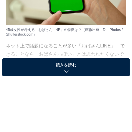
45歳女性が考える「おばさんLINE」の特徴は？（画像出典：DenPhotos /
Shutterstock.com）
ネット上で話題になることが多い「おばさんLINE」。で
きることなら「おばさんっぽい」とは思われたくないで
すが、実際のところどのような特徴があるのでしょう
続きを読む
か。
All About ニュース編集部は2025年1月23～27日の期間、
「おばさんLINE」についてのアンケート調査を実施。そ
の中から、埼玉県在住・45歳女性が「おばさん」と感じ
るLINEのアイコンや文面の特徴について紹介します。
回答者プロフィール