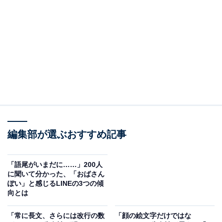
回答者本人：45歳女性
在住：埼玉県
同居者：自分、夫、子ども2人
世帯年収：夫1000万円
職業：専業主婦
編集部が選ぶおすすめ記事
「語尾がいまだに……」200人
に聞いて分かった、「おばさん
ぽい」と感じるLINEの3つの傾
向とは
「常に長文、さらには改行の数
「顔の絵文字だけではな