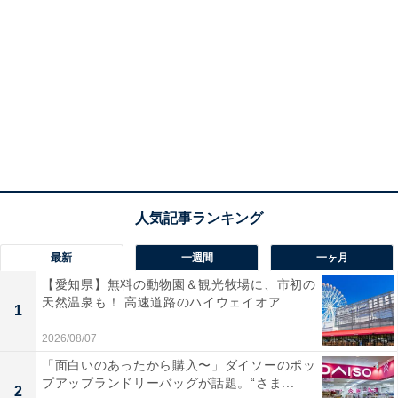
最新
一週間
一ヶ月
【愛知県】無料の動物園＆観光牧場に、市初の
天然温泉も！ 高速道路のハイウェイオア...
1
2026/08/07
「面白いのあったから購入〜」ダイソーのポッ
プアップランドリーバッグが話題。“さま...
2