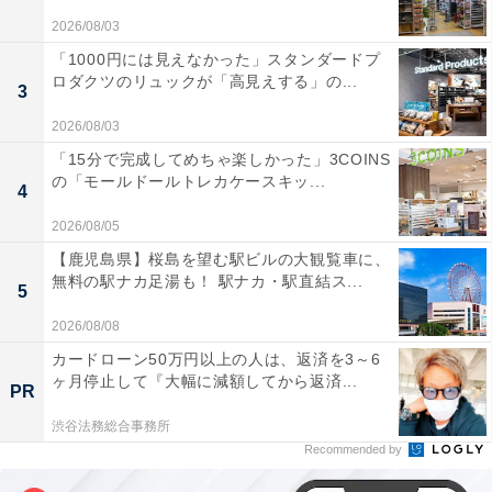
2026/08/03
「1000円には見えなかった」スタンダードプ
ロダクツのリュックが「高見えする」の...
3
2026/08/03
「15分で完成してめちゃ楽しかった」3COINS
の「モールドールトレカケースキッ...
4
2026/08/05
【鹿児島県】桜島を望む駅ビルの大観覧車に、
無料の駅ナカ足湯も！ 駅ナカ・駅直結ス...
5
2026/08/08
カードローン50万円以上の人は、返済を3～6
ヶ月停止して『大幅に減額してから返済...
PR
渋谷法務総合事務所
Recommended by