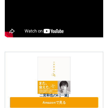
二宮和也のIt [一途]
Amazonで見る