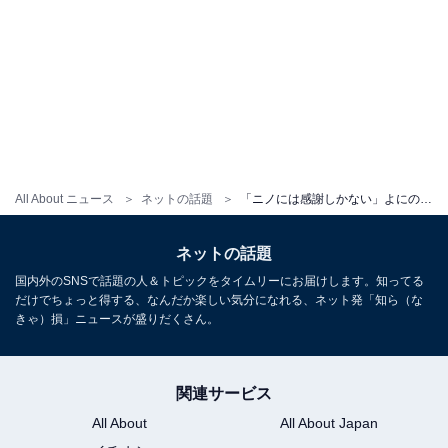
All About ニュース
ネットの話題
「ニノには感謝しかない」よにのちゃんねるに松本潤が登場しファン歓喜！「やりとりが見れて嬉しいよ」
ネットの話題
国内外のSNSで話題の人＆トピックをタイムリーにお届けします。知ってる
だけでちょっと得する、なんだか楽しい気分になれる、ネット発「知ら（な
きゃ）損」ニュースが盛りだくさん。
関連サービス
All About
All About Japan