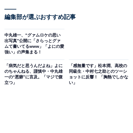
編集部が選ぶおすすめ記事
中丸雄一、“グァムロケの思い
出写真”公開に「さらっとグァ
ムて書いてるwww」「よにの愛
強い」の声集まる！
「病気だと思うんだよね」よに
「感無量です」松本潤、高校の
のちゃんねる、謹慎中・中丸雄
同級生・中村七之助とのツーシ
一の“悪癖”に言及。「マジで腹
ョットに反響！ 「胸熱でしかな
立つ」
い」