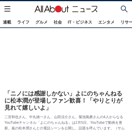
連載
ライフ
グルメ
社会
IT・ビジネス
エンタメ
リサ
「ニノには感謝しかない」よにのちゃんねる
に松本潤が登場しファン歓喜！「やりとりが
見れて嬉しいよ」
二宮和也さん、中丸雄一さん、山田涼介さん、菊池風磨さんの4人からなる
YouTubeチャンネル「よにのちゃんねる」は2月5日、YouTubeで動画を更
新。嵐の松本潤さんとの電話シーンを公開し、話題を呼んでいます。（サム