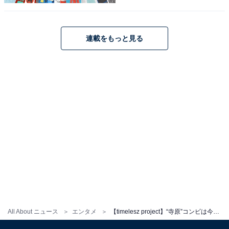
連載をもっと見る
タイプロでは随所で“気配り”を見せ活躍
そんな寺西さんですが、タイプロで見せる素顔は一言で
表すならば気配りの人。自身も候補生ながら、遅れてい
るメンバーにはコツを教えるなどやさしくフォローを続
けます。
【???????? ??????? -????????-】
All About ニュース
エンタメ
【timelesz project】“寺原”コンビは今1番合格に近い存在!? 寺西拓人&原嘉孝の魅力を徹底解説
＼1/24（金）このあと22:00より?／