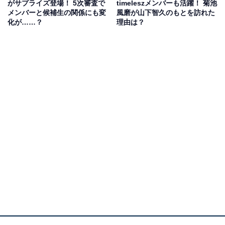
がサプライズ登場！ 5次審査で
timeleszメンバーも活躍！ 菊池
メンバーと候補生の関係にも変
風磨が山下智久のもとを訪れた
化が……？
理由は？
A post shared by 寺西拓人/Teranishi Takuto (@takuto_teranishi)
まず、寺西さんですが、俳優として主に舞台で活動中で
す。1994年生まれの寺西さんは、2008年に14歳で旧ジ
ャニーズ事務所に入所。timeleszメンバーでは菊池風磨
さんと同期で、グループに属さないままバックダンサー
などでアイドル活動を行ってきました。
俳優に転身してからは、ジュニア時代に培ったダンスや