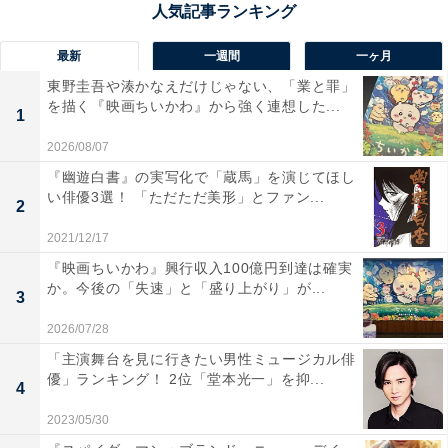
歌のスキルを生かして、ミュージカルなどの舞台で活
躍。『Endless SHOCK』をはじめ、劇団☆新感線の『ミ
最新
一週間
一ヶ月
ナト町純情オセロ〜月がとっても慕情篇〜』にも参加し
東野圭吾や湊かなえだけじゃない、「業と罪」
ています。気品ある顔立ちと佇まいで人気を集め、いま
を描く『映画ちいかわ』から強く連想した...
1
やミュージカルなど舞台演劇が好きなファンには、寺西
さんがSTARTO社のタレントだと知らない人もいるほど
2026/08/07
です。
『幽遊白書』の実写化で「蔵馬」を演じてほし
い俳優3選！ 「ただただ美形」とファン...
2
2021/12/17
『映画ちいかわ』興行収入100億円到達は確実
か。今後の「失速」と「盛り上がり」が...
3
2026/07/28
「主演舞台を見に行きたい男性ミュージカル俳
優」ランキング！ 2位「堂本光一」を抑...
4
2023/05/30