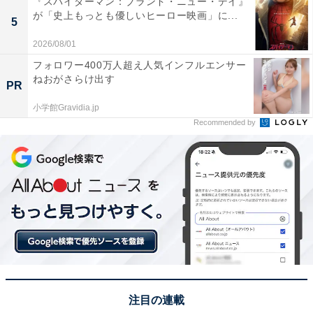
『スパイダーマン：ブランド・ニュー・デイ』
が「史上もっとも優しいヒーロー映画」に...
5
View this post on Instagram
2026/08/01
フォロワー400万人超え人気インフルエンサー
ねおがさらけ出す
PR
小学館Gravidia.jp
Recommended by
A post shared by 寺西拓人/Teranishi Takuto (@takuto_teranishi)
また、その演技力が認知されはじめ、ドラマ出演も多く
なっています。2024年12月には、Leminoで配信がスタ
ートした『情事と事情』に佐藤玲門役で参加。玲門は、
注目の連載
自由奔放なピアニストで年上女性から同性までとりこに