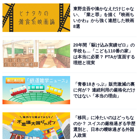
してしまう沼らせキャラとして、ドラマの中で異彩を放
東野圭吾や湊かなえだけじゃな
い、「業と罪」を描く『映画ち
つ存在です。
いかわ』から強く連想した映画
8選
この玲門を寺西さんは色気たっぷりに好演。タイプロで
見せる顔とは違う大人の魅力を見せ、演技力の高さを証
20年間「駆け込み実績ゼロ」の
学校も…「こども110番の家」
明しました。2025年に入っても、『離婚弁護士 スパイダ
は本当に必要？ PTAが直面する
ー』（日本テレビ系）に出演予定で、俳優としての仕事
理想と現実
を増やしていきそうです。
「青春18きっぷ」販売激減の裏
に何が？ 連続利用の厳格化だけ
ではない「本当の理由」
「移民」に冷たいのはどっちな
のか？ スイスの厳格過ぎる学歴
選別と、日本の曖昧過ぎる外国
人政策