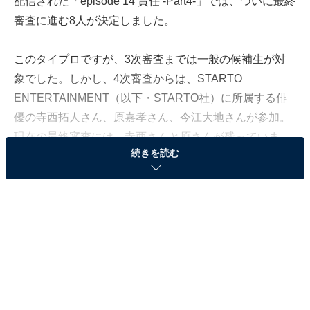
配信された「episode 14 責任 -Part4-」では、ついに最終
審査に進む8人が決定しました。
このタイプロですが、3次審査までは一般の候補生が対
象でした。しかし、4次審査からは、STARTO
ENTERTAINMENT（以下・STARTO社）に所属する俳
優の寺西拓人さん、原嘉孝さん、今江大地さんが参加。
現在の最終審査には、寺西さんと原さんが残っていま
続きを読む
す。
2人は4次審査と5次審査で存在感を発揮し、要所で一緒
にオーディションを受ける候補生を手助けする場面も見
せています。確実にタイプロを面白くしている寺西さん
と原さんですが、2人の俳優としての活躍を知らない視
聴者もいるでしょう。この記事では、タイプロの全ての
エピソードを見ている元テレビ局スタッフが、寺西さん