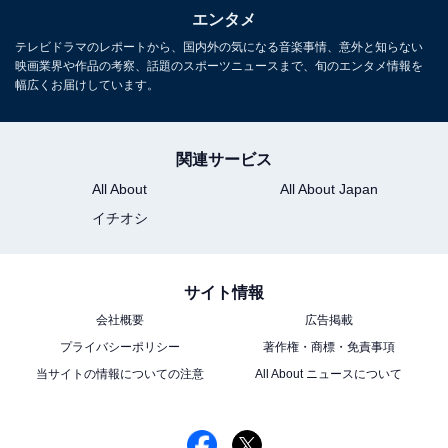
「 ??????? ?? 責任 -?????-」配信開始‼️
エンタメ
テレビドラマのレポートから、国内外の気になる音楽事情、意外と知らない
今週は松島チームに密着?
映画業界や作品の考察、話題のスポーツニュースまで、旬のエンタメ情報を
幅広くお届けしています。
配信開始までにこれまでの復習をしたい方はこちら
から?
https://t.co/QYWkIAEdi9
#ネトフリでタイプロ
関連サービス
pic.twitter.com/hDU4N9Irlf
All About
All About Japan
— timelesz project (@timelesz_proj)
イチオシ
January 24, 2025
サイト情報
例えば、「episode 13」では、自身が役者として培って
会社概要
広告掲載
きた経験をチームのメンバーに共有。通常、オーディシ
プライバシーポリシー
著作権・商標・免責事項
ョンであれば全員がライバルなはずですが、寺西さんは
当サイトの情報についての注意
All About ニュースについて
一貫して他の候補生に手を差し伸べています。本来、オ
ーディションという競争の場で、寺西さんの包み込むよ
うなやさしさは不要。しかし、今回のタイプロに関して