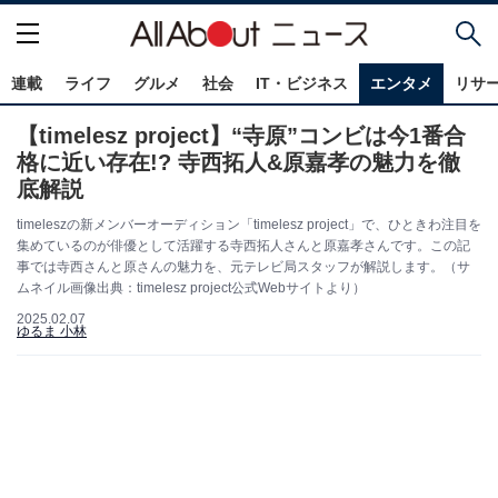
連載
ライフ
グルメ
社会
IT・ビジネス
エンタメ
リサ
【timelesz project】“寺原”コンビは今1番合
格に近い存在!? 寺西拓人&原嘉孝の魅力を徹
底解説
timeleszの新メンバーオーディション「timelesz project」で、ひときわ注目を
集めているのが俳優として活躍する寺西拓人さんと原嘉孝さんです。この記
事では寺西さんと原さんの魅力を、元テレビ局スタッフが解説します。（サ
ムネイル画像出典：timelesz project公式Webサイトより）
2025.02.07
ゆるま 小林