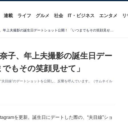
連載
ライフ
グルメ
社会
IT・ビジネス
エンタメ
リ
「愛されてるねぇ」柳原可奈子、年上夫撮影の誕生日デートショット公開！ 「いつまでもその笑顔見せて」
奈子、年上夫撮影の誕生日デー
までもその笑顔見せて」
更新。“夫目線”のデートショットを公開し、反響を呼んでいます。（サムネイル
tagramを更新。誕生日にデートした際の、“夫目線”ショ