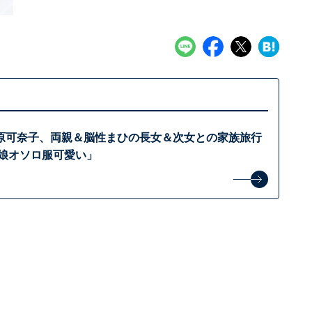
原可奈子、両親＆脳性まひの長女＆次女との家族旅行
母娘オソロ服可愛い」