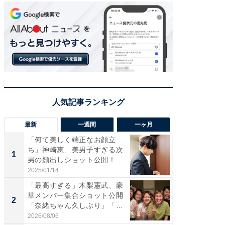
最新
一週間
一ヶ月
「何て美しく端正なお顔立
「さす
ち」神崎恵、美男子すぎる次
は」高
1
1
男の顔出しショット公開！
災地を
「め...
「カ...
2025/01/14
2026/08/0
「最高すぎる」木梨憲武、豪
「女の
華メンバー集合ショット公開
介、バ
2
2
「奈緒ちゃん久しぶり」「み
らのプレ
ん...
愛...
2026/08/06
2026/08/0