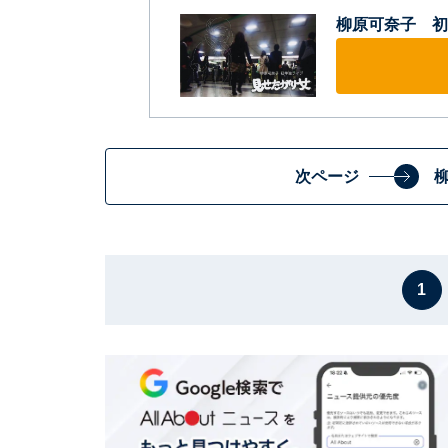
柳原可奈子 初
次ページ
1