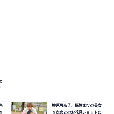
と
！
奈
柳原可奈子、脳性まひの長女
＆
＆次女とのお花見ショットに