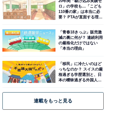
20年間「駆け込み実績ゼ
ロ」の学校も…「こども
110番の家」は本当に必
要？ PTAが直面する理想
と現実
「青春18きっぷ」販売激
減の裏に何が？ 連続利用
の厳格化だけではない
「本当の理由」
「移民」に冷たいのはど
っちなのか？ スイスの厳
格過ぎる学歴選別と、日
本の曖昧過ぎる外国人政
策
連載をもっと見る