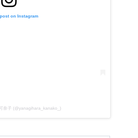
 post on Instagram
原可奈子 (@yanagihara_kanako_)