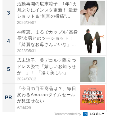
活動再開の広末涼子、1年1カ
「脚が
月ぶりにインスタ更新！ 最新
横川尚
3
3
ショット＆“無言の投稿”...
ムキな姿
刃...
2026/04/07
2026/08/0
神崎恵、まるでカップル“高身
「え、
長”次男とのツーショット！
芸人、2
4
4
「綺麗なお母さんいいな」...
エットに
2023/05/31
2026/08/0
広末涼子、美デコルテ際立つ
「脳がバ
ドレス姿で「嬉しいお知らせ
装姿が話
5
5
が…」！ 「凄く美しい」
のお父さ
「透...
2024/07/12
2026/08/0
「今日の目玉商品は？」毎日
【基本解
変わるAmazonタイムセール
フィス
PR
PR
が見逃せない
Amazon
株式会社
Recommended by