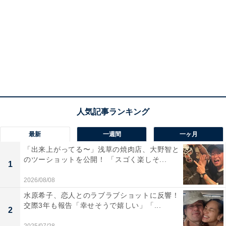
最新
一週間
一ヶ月
「出来上がってる〜」浅草の焼肉店、大野智と
のツーショットを公開！ 「スゴく楽しそ...
1
2026/08/08
水原希子、恋人とのラブラブショットに反響！
交際3年も報告「幸せそうで嬉しい」「...
2