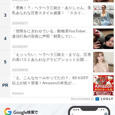
2025/07/28
「豊胸！？」ヘラヘラ三銃士・ありしゃん、美
乳あらわな圧巻スタイル披露！ 「スタイ...
3
2024/05/17
「世間をにぎわせている」動物系YouTuber、
違法行為の告発に声明「飼育してい...
4
2025/02/07
「えっっろい」ヘラヘラ三銃士・まりな、圧巻
の美バストあらわなグラビアショット公開...
5
2023/09/29
「え、こんなセールやってたの？」80％OFF
以上が続々登場！Amazonの本気が...
PR
Amazon
Recommended by