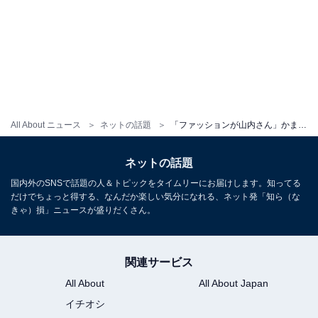
All About ニュース
ネットの話題
「ファッションが山内さん」かまいたち山内、“天才ドラマーのよう”な息子の姿に反響「将来が楽しみ」
ネットの話題
国内外のSNSで話題の人＆トピックをタイムリーにお届けします。知ってる
だけでちょっと得する、なんだか楽しい気分になれる、ネット発「知ら（な
きゃ）損」ニュースが盛りだくさん。
関連サービス
All About
All About Japan
イチオシ