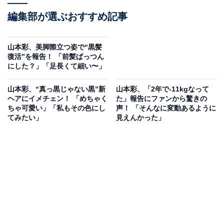
編集部が選ぶおすすめ記事
山本彩、美脚際立つ姿で“黒髪
復活”を報告！ 「前髪ぱっつん
にした？」「足長くて細い〜」
山本彩、“真っ黒じゃない黒”新
山本彩、「2年で-11kgなって
ヘアにイメチェン！ 「めちゃく
た」報告にファンから驚きの
ちゃ可愛い」「私もその色にし
声！ 「そんなに変動あるように
てみたい」
見えんかった」