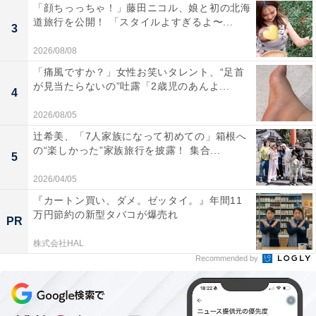
「顔ちっっちゃ！」藤田ニコル、娘と初の北海
道旅行を公開！ 「スタイルよすぎるよ〜...
3
2026/08/08
「痛風ですか？」女性お笑いタレント、“足首
が見当たらないの”吐露「2歳児のあんよ...
4
2026/08/05
辻希美、「7人家族になって初めての」箱根へ
の“楽しかった”家族旅行を披露！ 集合...
5
2026/04/05
『カートン買い、ダメ。ゼッタイ。』年間11
万円節約の新型タバコが爆売れ
PR
株式会社HAL
Recommended by