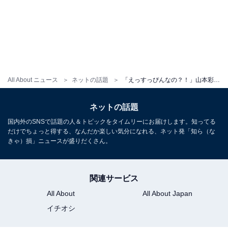
All About ニュース
ネットの話題
「えっすっぴんなの？！」山本彩、レアなすっぴん？ ショット公開！ 「美」「可愛すぎだろ...」
ネットの話題
国内外のSNSで話題の人＆トピックをタイムリーにお届けします。知ってる
だけでちょっと得する、なんだか楽しい気分になれる、ネット発「知ら（な
きゃ）損」ニュースが盛りだくさん。
関連サービス
All About
All About Japan
イチオシ