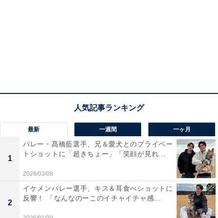
最新
一週間
一ヶ月
バレー・髙橋藍選手、兄＆愛犬とのプライベー
トショットに「超きちょー」「笑顔が見れ...
1
2026/03/08
イケメンバレー選手、キス＆耳食べショットに
反響！ 「なんなのーこのイチャイチャ感...
2