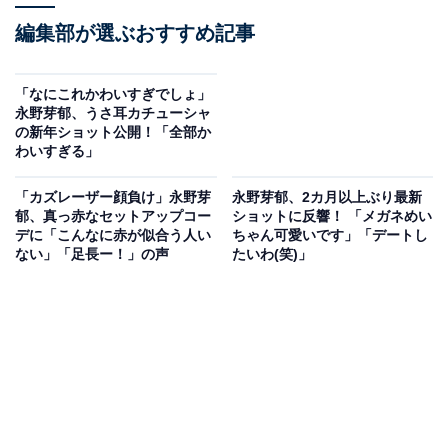
編集部が選ぶおすすめ記事
「なにこれかわいすぎでしょ」
永野芽郁、うさ耳カチューシャ
の新年ショット公開！「全部か
わいすぎる」
「カズレーザー顔負け」永野芽
永野芽郁、2カ月以上ぶり最新
郁、真っ赤なセットアップコー
ショットに反響！ 「メガネめい
デに「こんなに赤が似合う人い
ちゃん可愛いです」「デートし
ない」「足長ー！」の声
たいわ(笑)」