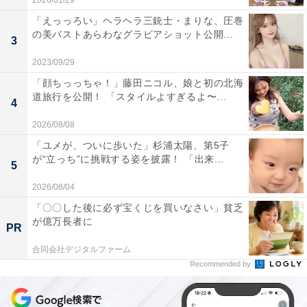
2026/01/29
「えっっろい」ヘラヘラ三銃士・まりな、圧巻
の美バストあらわなグラビアショット公開...
3
2023/09/29
「顔ちっっちゃ！」藤田ニコル、娘と初の北海
道旅行を公開！ 「スタイルよすぎるよ〜...
4
2026/08/08
「ユメが、ついに歩いた」杉浦太陽、第5子
が“立っち”に挑戦する姿を披露！ 「出来...
5
2026/08/04
「〇〇した後に必ず宝くじを買いなさい」貧乏
が億万長者に
PR
合同会社デジタルファーム
Recommended by