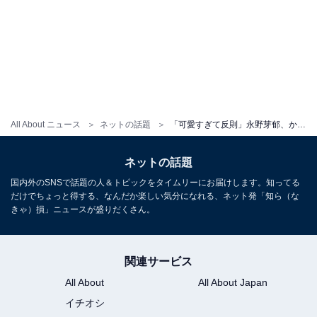
All About ニュース
ネットの話題
「可愛すぎて反則」永野芽郁、かわいらしい節分ショットにファンもん絶！ 「どう考えても優勝」
ネットの話題
国内外のSNSで話題の人＆トピックをタイムリーにお届けします。知ってる
だけでちょっと得する、なんだか楽しい気分になれる、ネット発「知ら（な
きゃ）損」ニュースが盛りだくさん。
関連サービス
All About
All About Japan
イチオシ