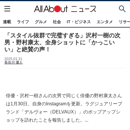
連載
ライフ
グルメ
社会
IT・ビジネス
エンタメ
リサ
「スタイル抜群で完璧すぎる」沢村一樹の次
男・野村康太、全身ショットに「かっこい
い」と絶賛の声！
2025.01.31
長谷川 優人
俳優・沢村一樹さんの次男で同じく俳優の野村康太さん
は1月30日、自身のInstagramを更新。ラグジュアリーブ
ランド「デルヴォー（DELVAUX）」のポップアップシ
ョップを訪れたことを報告しました。...