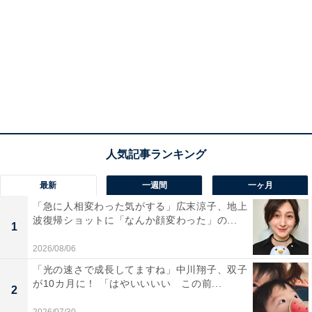
最新
一週間
一ヶ月
「急に人相変わった気がする」広末涼子、地上
波復帰ショットに「なんか顔変わった」の...
1
2026/08/06
「光の速さで成長してますね」中川翔子、双子
が10カ月に！ 「はやいいいい この前...
2