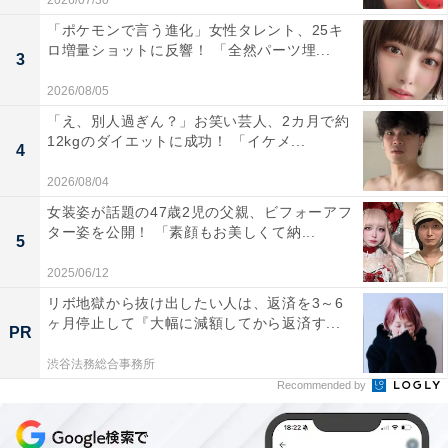
2026/07/30
「ポケモンで言う進化」女性タレント、25キ
ロ増量ショットに反響！ 「全然パーツ埋...
3
2026/08/05
「え、別人過ぎん？」お笑い芸人、2カ月で約
12kgのダイエットに成功！ 「イケメ...
4
2026/08/04
女装姿が話題の47歳2児の父親、ビフォーアフ
ター姿を公開！ 「素顔もお美しくて納...
5
2025/06/12
リボ地獄から抜け出したい人は、返済を3～6
ヶ月停止して『大幅に減額してから返済す...
PR
渋谷法務総合事務所
Recommended by