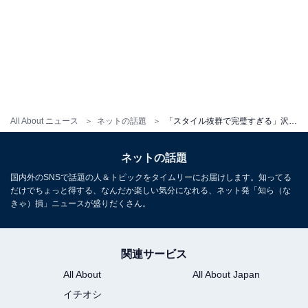
All About ニュース
ネットの話題
「スタイル抜群で完璧すぎる」沢村一樹の次男・野村康太、全身ショットに「かっこいい」と絶賛の声！
ネットの話題
国内外のSNSで話題の人＆トピックをタイムリーにお届けします。知ってる
だけでちょっと得する、なんだか楽しい気分になれる、ネット発「知ら（な
きゃ）損」ニュースが盛りだくさん。
関連サービス
All About
All About Japan
イチオシ