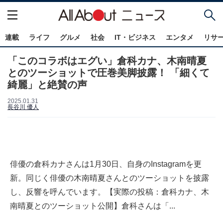
連載
ライフ
グルメ
社会
IT・ビジネス
エンタメ
リサ
「このコラボはエグい」倉科カナ、木南晴夏
とのツーショットで圧巻美脚披露！ 「細くて
綺麗」と絶賛の声
2025.01.31
長谷川 優人
俳優の倉科カナさんは1月30日、自身のInstagramを更
新。同じく俳優の木南晴夏さんとのツーショットを披露
し、反響を呼んでいます。【実際の投稿：倉科カナ、木
南晴夏とのツーショット公開】倉科さんは「...