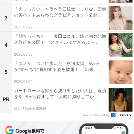
2026/01/29
「えっっろい」ヘラヘラ三銃士・まりな、圧巻
の美バストあらわなグラビアショット公開...
3
2023/09/29
「顔ちっっちゃ！」藤田ニコル、娘と初の北海
道旅行を公開！ 「スタイルよすぎるよ〜...
4
2026/08/08
「ユメが、ついに歩いた」杉浦太陽、第5子
が“立っち”に挑戦する姿を披露！ 「出来...
5
2026/08/04
カードローン地獄から抜け出したい人は、返済
を3～6ヶ月停止して『大幅に減額してか...
PR
渋谷法務総合事務所
Recommended by