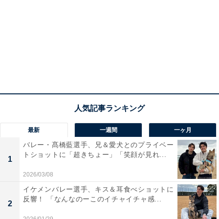
最新
一週間
一ヶ月
バレー・髙橋藍選手、兄＆愛犬とのプライベー
トショットに「超きちょー」「笑顔が見れ...
1
2026/03/08
イケメンバレー選手、キス＆耳食べショットに
反響！ 「なんなのーこのイチャイチャ感...
2