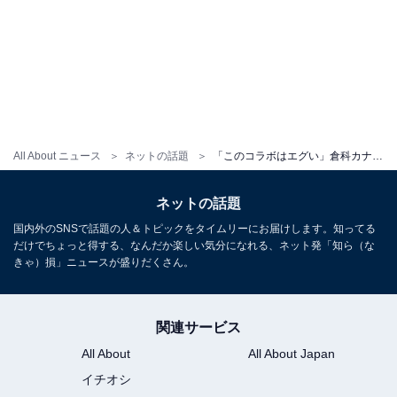
All About ニュース
ネットの話題
「このコラボはエグい」倉科カナ、木南晴夏とのツーショットで圧巻美脚披露！ 「細くて綺麗」と絶賛の声
ネットの話題
国内外のSNSで話題の人＆トピックをタイムリーにお届けします。知ってる
だけでちょっと得する、なんだか楽しい気分になれる、ネット発「知ら（な
きゃ）損」ニュースが盛りだくさん。
関連サービス
All About
All About Japan
イチオシ