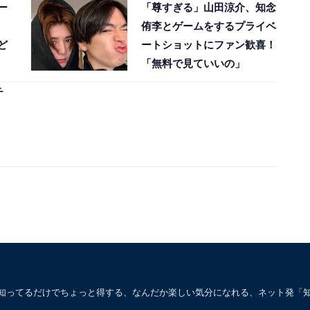
ー
「尊すぎる」山田涼介、知念
」
侑李とゲームをするプライベ
ど
ートショットにファン歓喜！
「無料で見ていいの」
チ
。知ってるだけでちょっと得する、なんだか楽しい気分になれる、ネット発「