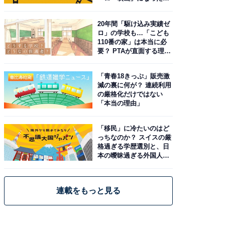
由。予習したい作品は？
20年間「駆け込み実績ゼ
ロ」の学校も…「こども
110番の家」は本当に必
要？ PTAが直面する理想
と現実
「青春18きっぷ」販売激
減の裏に何が？ 連続利用
の厳格化だけではない
「本当の理由」
「移民」に冷たいのはど
っちなのか？ スイスの厳
格過ぎる学歴選別と、日
本の曖昧過ぎる外国人政
策
連載をもっと見る