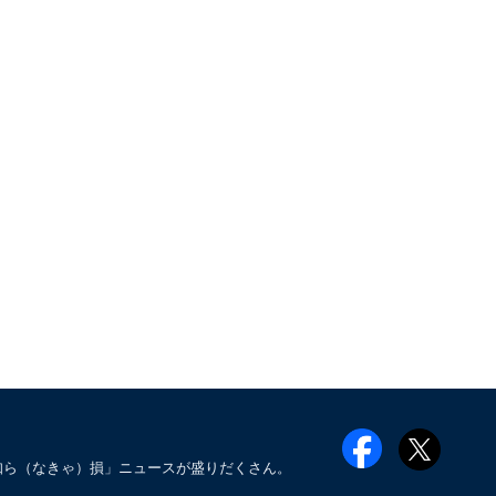
知ら（なきゃ）損」ニュースが盛りだくさん。