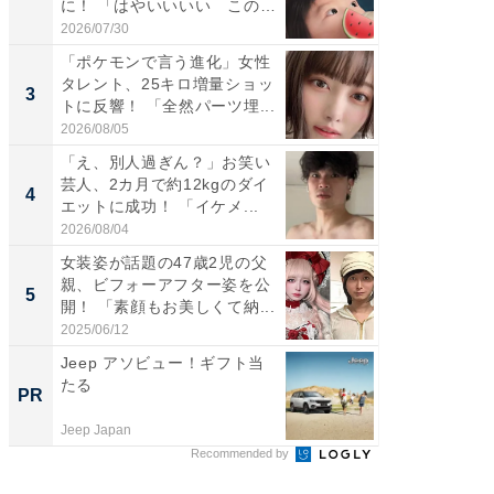
に！ 「はやいいいい この
らのプレ
前...
愛...
2026/07/30
2026/08/0
「ポケモンで言う進化」女性
「好感
タレント、25キロ増量ショッ
や、“マ
3
3
トに反響！ 「全然パーツ埋...
画変更
財...
2026/08/05
2026/07/3
「え、別人過ぎん？」お笑い
「脚が
芸人、2カ月で約12kgのダイ
横川尚
4
4
エットに成功！ 「イケメ...
ムキな姿
刃...
2026/08/04
2026/08/0
女装姿が話題の47歳2児の父
「2人と
親、ビフォーアフター姿を公
團十郎
5
5
開！ 「素顔もお美しくて納...
「後ろ
「...
2025/06/12
2026/08/0
Jeep アソビュー！ギフト当
すべて
たる
るその
PR
PR
Jeep Japan
COCO VIL
Recommended by