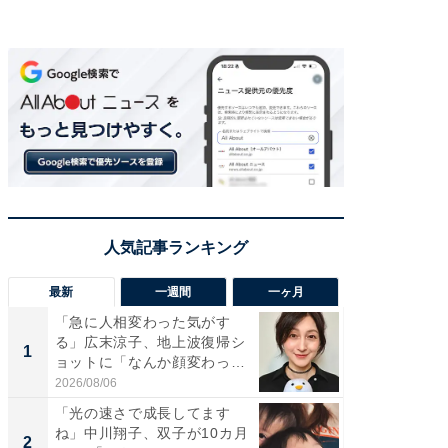
最新
一週間
一ヶ月
「急に人相変わった気がす
「さす
る」広末涼子、地上波復帰シ
は」高
1
1
ョットに「なんか顔変わっ
災地を
た」の...
「カ...
2026/08/06
2026/08/0
「光の速さで成長してます
「女の
ね」中川翔子、双子が10カ月
介、バ
2
2