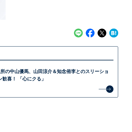
退所の中山優馬、山田涼介＆知念侑李とのスリーショ
ン歓喜！ 「心にクる」