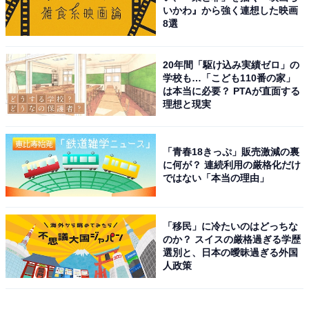
いかわ』から強く連想した映画
8選
20年間「駆け込み実績ゼロ」の
学校も…「こども110番の家」
は本当に必要？ PTAが直面する
理想と現実
「青春18きっぷ」販売激減の裏
に何が？ 連続利用の厳格化だけ
ではない「本当の理由」
「移民」に冷たいのはどっちな
のか？ スイスの厳格過ぎる学歴
選別と、日本の曖昧過ぎる外国
人政策