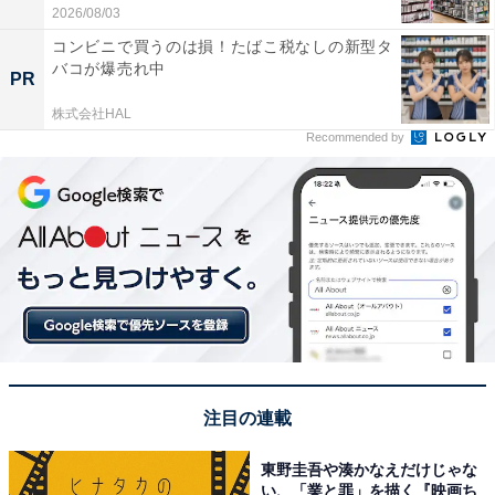
2026/08/03
コンビニで買うのは損！たばこ税なしの新型タ
バコが爆売れ中
PR
株式会社HAL
Recommended by
注目の連載
東野圭吾や湊かなえだけじゃな
い、「業と罪」を描く『映画ち