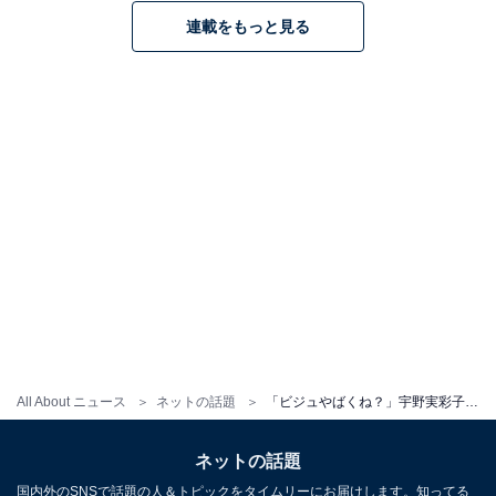
連載をもっと見る
All About ニュース
ネットの話題
「ビジュやばくね？」宇野実彩子、圧巻の美脚＆二の腕あらわなコーデに称賛の声！「いいなー足細くて」
ネットの話題
国内外のSNSで話題の人＆トピックをタイムリーにお届けします。知ってる