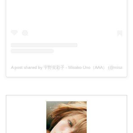
A post shared by 宇野実彩子 - Misako Uno（AAA） (@misako_u