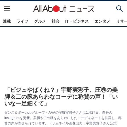
連載
ライフ
グルメ
社会
IT・ビジネス
エンタメ
リサ
「ビジュやばくね？」宇野実彩子、圧巻の美
脚＆二の腕あらわなコーデに称賛の声！「い
いなー足細くて」
ダンス＆ボーカルグループ・AAAの宇野実彩子さんは1月27日、自身の
Instagramを更新。美脚や二の腕をあらわにしたコーディネートを披露し、称
賛の声が寄せられています。（サムネイル画像出典：宇野実彩子さん公式