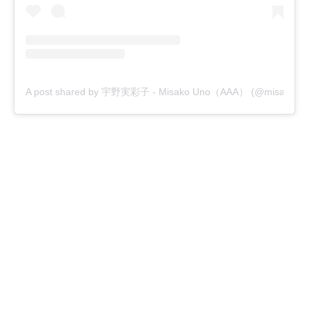
A post shared by 宇野実彩子 - Misako Uno（AAA） (@misako_u