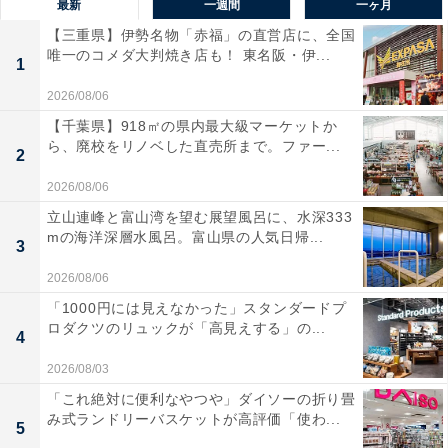
最新
一週間
一ヶ月
【三重県】伊勢名物「赤福」の直営店に、全国
唯一のコメダ大判焼き店も！ 東名阪・伊...
1
2026/08/06
【千葉県】918㎡の県内最大級マーケットか
ら、廃校をリノベした直売所まで。ファー...
2
2026/08/06
立山連峰と富山湾を望む展望風呂に、水深333
mの海洋深層水風呂。富山県の人気日帰...
3
2026/08/06
「1000円には見えなかった」スタンダードプ
ロダクツのリュックが「高見えする」の...
4
2026/08/03
「これ絶対に便利なやつや」ダイソーの折り畳
み式ランドリーバスケットが高評価「使わ...
5