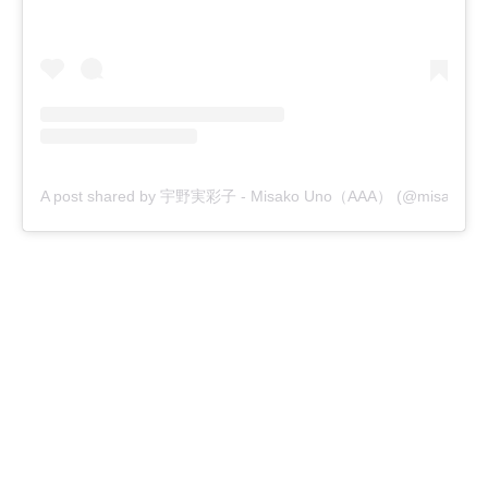
A post shared by 宇野実彩子 - Misako Uno（AAA） (@misako_u