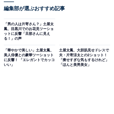
編集部が選ぶおすすめ記事
「男の人は片寄さん？」土屋太
鳳、目黒川でのお花見ツーショ
ットに反響「旦那さんに見え
る！」の声
「華やかで美しい」土屋太鳳、
土屋太鳳、大胆肌見せドレスで
美人俳優との豪華ツーショット
夫・片寄涼太との2ショット！
に反響！ 「エレガントでカッコ
「痩せすぎな気もするけれど」
いい」
「ほんと美男美女」