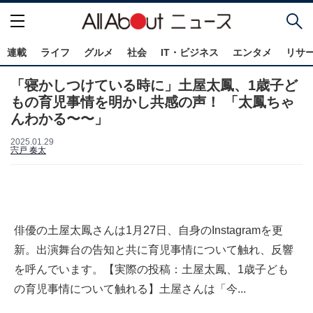
連載
ライフ
グルメ
社会
IT・ビジネス
エンタメ
リサ
「寝かしつけている時に」土屋太鳳、1歳子ど
もの育児事情を明かし共感の声！ 「太鳳ちゃ
んわかる〜〜」
2025.01.29
宍戸 奏太
俳優の土屋太鳳さんは1月27日、自身のInstagramを更
新。出演舞台の告知と共に育児事情について触れ、反響
を呼んでいます。【実際の投稿：土屋太鳳、1歳子ども
の育児事情について触れる】土屋さんは「今...