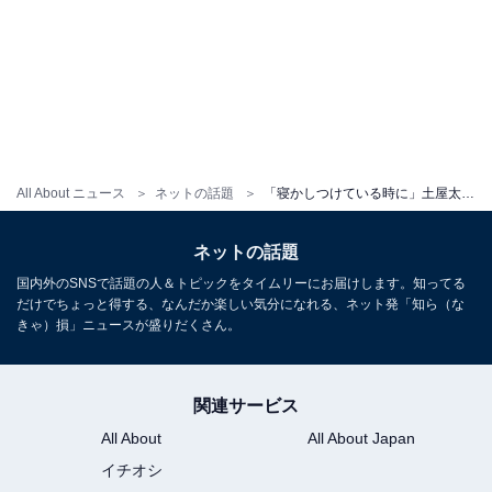
All About ニュース
ネットの話題
「寝かしつけている時に」土屋太鳳、1歳子どもの育児事情を明かし共感の声！ 「太鳳ちゃんわかる〜〜」
ネットの話題
国内外のSNSで話題の人＆トピックをタイムリーにお届けします。知ってる
だけでちょっと得する、なんだか楽しい気分になれる、ネット発「知ら（な
きゃ）損」ニュースが盛りだくさん。
関連サービス
All About
All About Japan
イチオシ