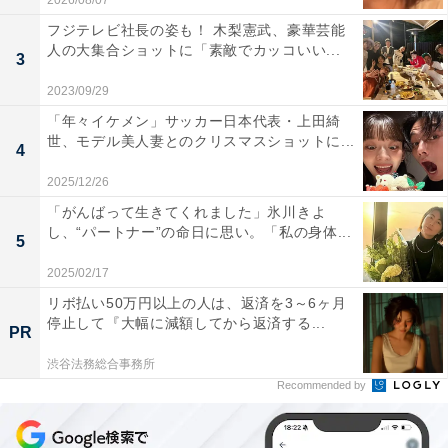
2026/08/07
フジテレビ社長の姿も！ 木梨憲武、豪華芸能
人の大集合ショットに「素敵でカッコいい...
3
2023/09/29
「年々イケメン」サッカー日本代表・上田綺
世、モデル美人妻とのクリスマスショットに...
4
2025/12/26
「がんばって生きてくれました」氷川きよ
し、“パートナー”の命日に思い。「私の身体...
5
2025/02/17
リボ払い50万円以上の人は、返済を3～6ヶ月
停止して『大幅に減額してから返済する...
PR
渋谷法務総合事務所
Recommended by