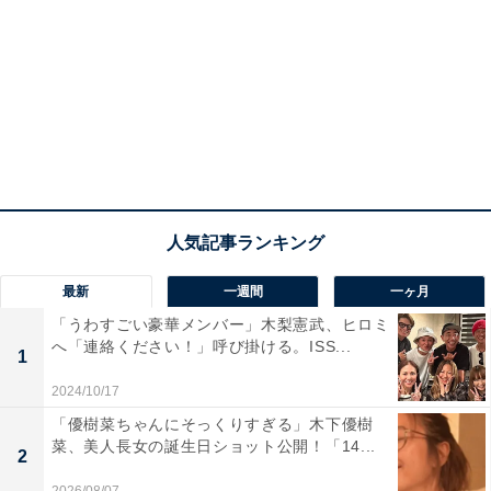
最新
一週間
一ヶ月
「うわすごい豪華メンバー」木梨憲武、ヒロミ
へ「連絡ください！」呼び掛ける。ISS...
1
2024/10/17
「優樹菜ちゃんにそっくりすぎる」木下優樹
菜、美人長女の誕生日ショット公開！「14...
2