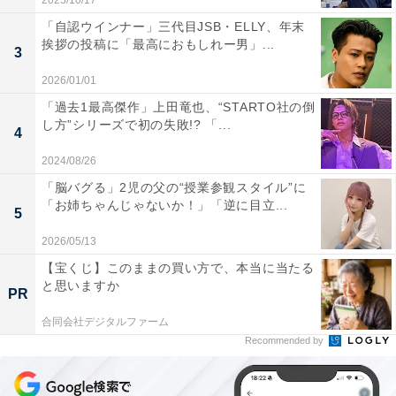
2025/10/17
「自認ウインナー」三代目JSB・ELLY、年末
挨拶の投稿に「最高におもしれー男」...
3
2026/01/01
「過去1最高傑作」上田竜也、“STARTO社の倒
し方”シリーズで初の失敗!? 「...
4
2024/08/26
「脳バグる」2児の父の“授業参観スタイル”に
「お姉ちゃんじゃないか！」「逆に目立...
5
2026/05/13
【宝くじ】このままの買い方で、本当に当たる
と思いますか
PR
合同会社デジタルファーム
Recommended by