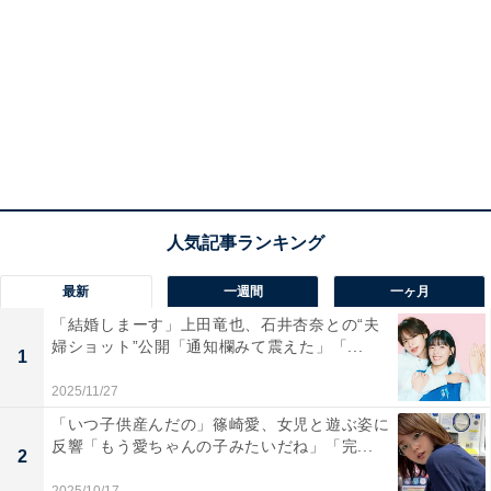
最新
一週間
一ヶ月
「結婚しまーす」上田竜也、石井杏奈との“夫
婦ショット”公開「通知欄みて震えた」「...
1
2025/11/27
「いつ子供産んだの」篠崎愛、女児と遊ぶ姿に
反響「もう愛ちゃんの子みたいだね」「完...
2