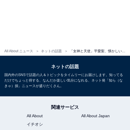
All About ニュース
ネットの話題
「女神と天使」平愛梨、懐かしい長男とのおそろいコーデ写真を披露！ 「ママだけ見た目が変わってない」
ネットの話題
国内外のSNSで話題の人＆トピックをタイムリーにお届けします。知ってる
だけでちょっと得する、なんだか楽しい気分になれる、ネット発「知ら（な
きゃ）損」ニュースが盛りだくさん。
関連サービス
All About
All About Japan
イチオシ