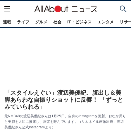
連載
ライフ
グルメ
社会
IT・ビジネス
エンタメ
リサ
「スタイルえぐい」渡辺美優紀、腹出し＆美
脚あらわな自撮りショットに反響！ 「ずっと
みていられる」
元NMB48の渡辺美優紀さんは1月25日、自身のInstagramを更新。おなか周り
と美脚を大胆に披露し、反響を呼んでいます。（サムネイル画像出典：渡辺
美優紀さん公式Instagramより）