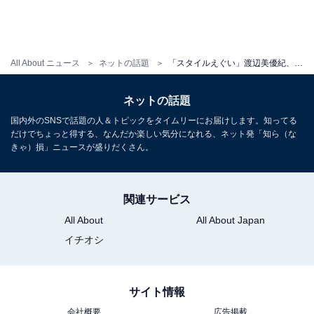
All About ニュース
ネットの話題
「スタイルえぐい」渡辺美優紀、腹出し＆美脚あらわな自撮りショットに反響！ 「ずっとみていられる」
ネットの話題
国内外のSNSで話題の人＆トピックをタイムリーにお届けします。知ってる
だけでちょっと得する、なんだか楽しい気分になれる、ネット発「知ら（な
きゃ）損」ニュースが盛りだくさん。
関連サービス
All About
All About Japan
イチオシ
サイト情報
会社概要
広告掲載