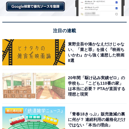
注目の連載
東野圭吾や湊かなえだけじゃな
い、「業と罪」を描く『映画ち
いかわ』から強く連想した映画
8選
20年間「駆け込み実績ゼロ」の
学校も…「こども110番の家」
は本当に必要？ PTAが直面する
理想と現実
「青春18きっぷ」販売激減の裏
に何が？ 連続利用の厳格化だけ
ではない「本当の理由」