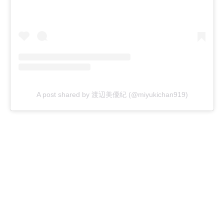
A post shared by 渡辺美優紀 (@miyukichan919)