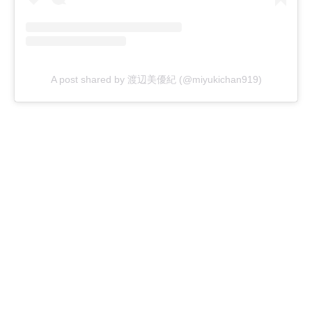
A post shared by 渡辺美優紀 (@miyukichan919)