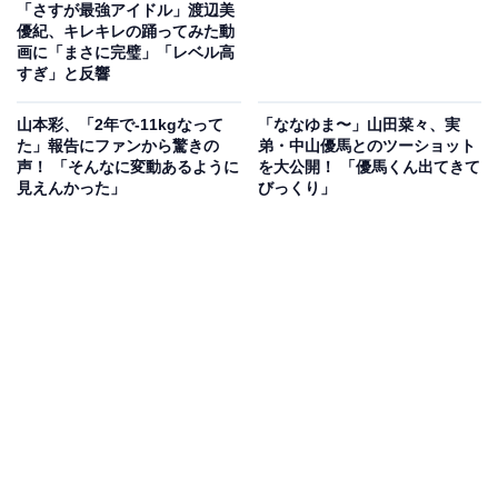
「さすが最強アイドル」渡辺美
優紀、キレキレの踊ってみた動
画に「まさに完璧」「レベル高
すぎ」と反響
山本彩、「2年で-11kgなって
「ななゆま〜」山田菜々、実
た」報告にファンから驚きの
弟・中山優馬とのツーショット
声！ 「そんなに変動あるように
を大公開！ 「優馬くん出てきて
見えんかった」
びっくり」