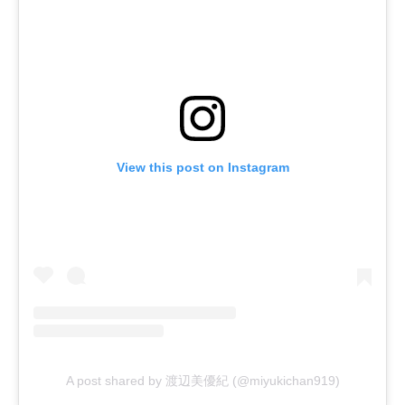
View this post on Instagram
A post shared by 渡辺美優紀 (@miyukichan919)