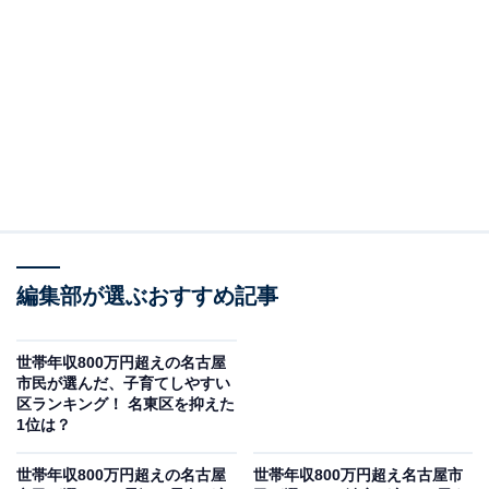
2位は、東区。名古屋市内16区で最も面積が小さい区な
がら、名古屋駅や栄駅まで電車で約10分前後でアクセス
できる交通利便性の高さが人気です。プロ野球・中日ド
ラゴンズの本拠地「バンテリンドーム ナゴヤ」があるほ
か、区の南西部には大手企業の本社などのオフィスが立
ち並びます。江戸時代に城下町として栄えた東区には、
「徳川美術館」や総面積2.3haの日本庭園「徳川園」など
多くの歴史的建造物があり、区の至るところに趣のある
街並みが残されています。
編集部が選ぶおすすめ記事
世帯年収800万円超えの名古屋
市民が選んだ、子育てしやすい
区ランキング！ 名東区を抑えた
1位は？
世帯年収800万円超えの名古屋
世帯年収800万円超え名古屋市