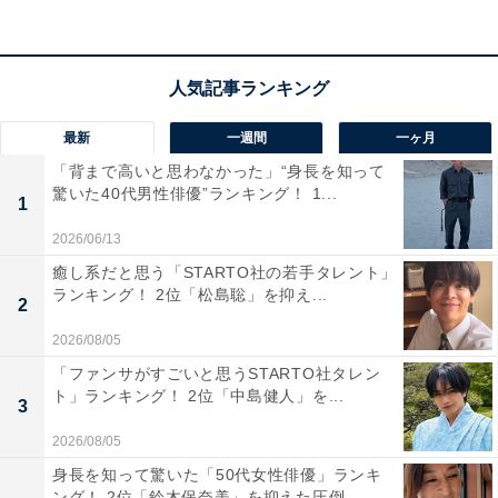
この記事の筆者：福島 ゆき プロフィール
アニメや漫画のレビュー、エンタメトピックスなどを中
心に、オールジャンルで執筆中のライター。時々、店舗
最新
一週間
一ヶ月
取材などのリポート記事も担当。All AboutおよびAll
「背まで高いと思わなかった」“身長を知って
About ニュースでのライター歴は6年。
驚いた40代男性俳優”ランキング！ 1...
1
2026/06/13
次ページ
2位「東区」に次ぐ、3位は？
癒し系だと思う「STARTO社の若手タレント」
ランキング！ 2位「松島聡」を抑え...
2
2026/08/05
「ファンサがすごいと思うSTARTO社タレン
ト」ランキング！ 2位「中島健人」を...
3
2026/08/05
身長を知って驚いた「50代女性俳優」ランキ
ング！ 2位「鈴木保奈美」を抑えた圧倒...