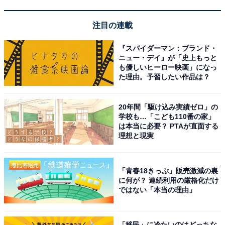
注目の連載
『スパイダーマン：ブランド・
ニュー・デイ』が「史上もっと
も優しいヒーロー映画」になっ
た理由。予習したい作品は？
20年間「駆け込み実績ゼロ」の
学校も…「こども110番の家」
は本当に必要？ PTAが直面する
理想と現実
「青春18きっぷ」販売激減の裏
に何が？ 連続利用の厳格化だけ
ではない「本当の理由」
「移民」に冷たいのはどっちな