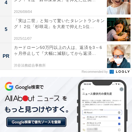
4
2026/08/04
「実は二世」と知って驚いたタレントランキン
グ！ 2位「杉咲花」を大差で抑えた1位...
5
2025/11/07
カードローン50万円以上の人は、返済を3～6
こちらもおすすめ
ヶ月停止して『大幅に減額してから返済...
PR
世帯年収800万円超えの名古屋市民が選んだ、
渋谷法務総合事務所
総合的に住みやすい区ランキング！ 昭和区を抑
えた1位は？
Recommended by
1
2