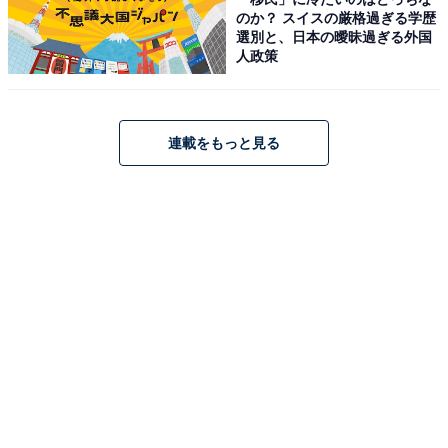
のか？ スイスの厳格過ぎる学歴
選別と、日本の曖昧過ぎる外国
人政策
連載をもっと見る