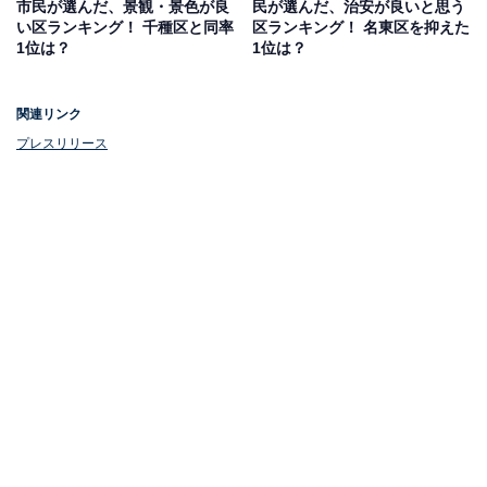
市民が選んだ、景観・景色が良
民が選んだ、治安が良いと思う
い区ランキング！ 千種区と同率
区ランキング！ 名東区を抑えた
1位は？
1位は？
関連リンク
プレスリリース
1位：千種区
1位は、千種（ちくさ）区。高級住宅街として人気の高
いエリアで、名古屋大学をはじめとする教育機関が集結
する文教地区として知られています。観光スポットとし
て人気の「東山動植物園」など自然豊かなスポットも数
多く、名古屋駅や栄駅などの都心に近い立地ながら落ち
着いた住環境が広がります。特に「星が丘テラス」や
「星ヶ丘三越」などの商業施設が立ち並ぶ「星ヶ丘」エ
リアは、美しい街並みと洗練されたショップがそろう憧
れのエリアとして人気です。