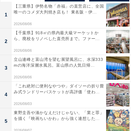
【三重県】伊勢名物「赤福」の直営店に、全国
唯一のコメダ大判焼き店も！ 東名阪・伊...
1
2026/08/06
【千葉県】918㎡の県内最大級マーケットか
ら、廃校をリノベした直売所まで。ファー...
2
2026/08/06
立山連峰と富山湾を望む展望風呂に、水深333
mの海洋深層水風呂。富山県の人気日帰...
3
2026/08/06
「これ絶対に便利なやつや」ダイソーの折り畳
み式ランドリーバスケットが高評価「使わ...
4
2026/08/03
東野圭吾や湊かなえだけじゃない、「業と罪」
を描く『映画ちいかわ』から強く連想した...
5
2026/08/07