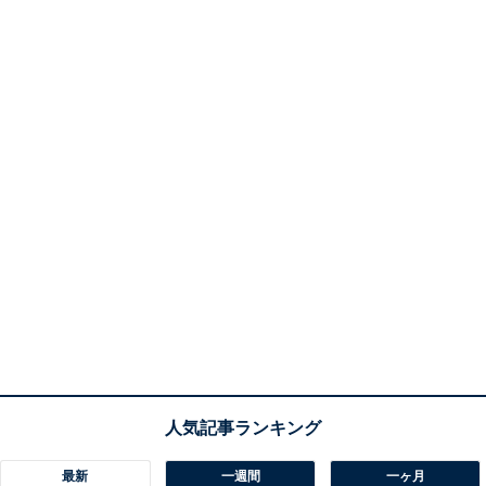
最新
一週間
一ヶ月