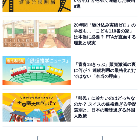
いかわ』から強く連想した映画
8選
20年間「駆け込み実績ゼロ」の
学校も…「こども110番の家」
は本当に必要？ PTAが直面する
理想と現実
「青春18きっぷ」販売激減の裏
に何が？ 連続利用の厳格化だけ
ではない「本当の理由」
「移民」に冷たいのはどっちな
のか？ スイスの厳格過ぎる学歴
選別と、日本の曖昧過ぎる外国
人政策