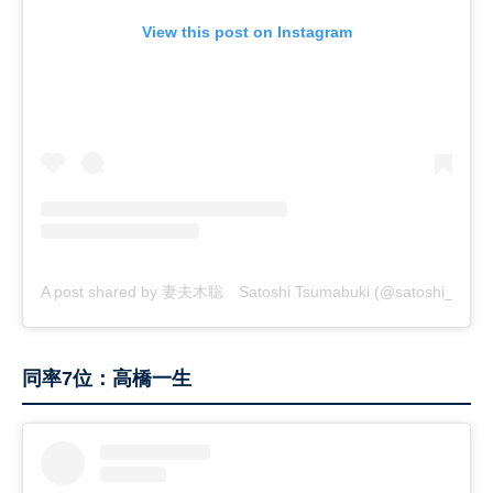
View this post on Instagram
A post shared by 妻夫木聡 Satoshi Tsumabuki (@satoshi_tsumabu
同率7位：高橋一生