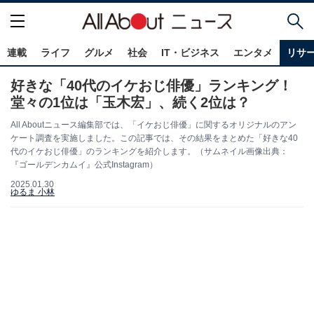
連載
ライフ
グルメ
社会
IT・ビジネス
エンタメ
リサ
好きな「40代のイケおじ俳優」ランキング！
堂々の1位は「玉木宏」、続く2位は？
All Aboutニュース編集部では、「イケおじ俳優」に関するオリジナルのアン
ケート調査を実施しました。この記事では、その結果をまとめた「好きな40
代のイケおじ俳優」のランキングを紹介します。（サムネイル画像出典：
『ゴールデンカムイ』公式Instagram）
2025.01.30
ゆるま 小林