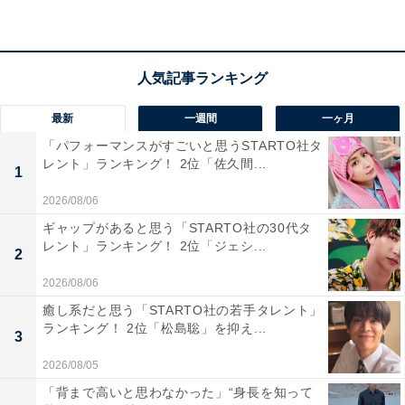
冬期は、「アムステルダム広場」が一面の真っ白な雪の
世界に輝くイルミネーション「白銀の世界」を開催。日
本最大級の音楽噴水ショーや花火など、見どころがたく
さんです。
最新
一週間
一ヶ月
回答者からは、「非日常を味わいつつゆっくりできそう
「パフォーマンスがすごいと思うSTARTO社タ
だから」（40代女性）、「見ることを楽しむテーマパー
レント」ランキング！ 2位「佐久間...
1
クとしては、とても最高だと思うから」（10代女性）
2026/08/06
「自宅からちょうど良い距離感なのでドライブするのに
最適で、なおかつ異国情緒を感じられて素敵だから」
ギャップがあると思う「STARTO社の30代タ
レント」ランキング！ 2位「ジェシ...
（40代女性）などのコメントが寄せられました。
2
2026/08/06
※回答者のコメントは原文ママです
癒し系だと思う「STARTO社の若手タレント」
ランキング！ 2位「松島聡」を抑え...
3
この記事の筆者：福島 ゆき プロフィール
2026/08/05
アニメや漫画のレビュー、エンタメトピックスなどを中
「背まで高いと思わなかった」“身長を知って