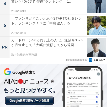
心に、オールジャンルで執筆中のライター。時々、店舗
驚いた40代男性俳優”ランキング！ 1...
4
取材などのリポート記事も担当。All AboutおよびAll
2026/06/13
About ニュースでのライター歴は6年。
「ファンサがすごいと思うSTARTO社タレン
ト」ランキング！ 2位「中島健人」を...
5
5位までのランキング結果を見
次ページ
2026/08/05
る！
カードローン50万円以上の人は、返済を3～6
ヶ月停止して『大幅に減額してから返済...
PR
渋谷法務総合事務所
Recommended by