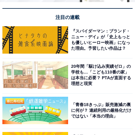
注目の連載
こちらもおすすめ
『スパイダーマン：ブランド・
【中国・四国地方】冬にドライブで行きたい場
ニュー・デイ』が「史上もっと
所ランキング！ 「道後温泉」を抑えた1位は？
も優しいヒーロー映画」になっ
た理由。予習したい作品は？
20年間「駆け込み実績ゼロ」の
学校も…「こども110番の家」
は本当に必要？ PTAが直面する
理想と現実
1
2
「青春18きっぷ」販売激減の裏
に何が？ 連続利用の厳格化だけ
ではない「本当の理由」