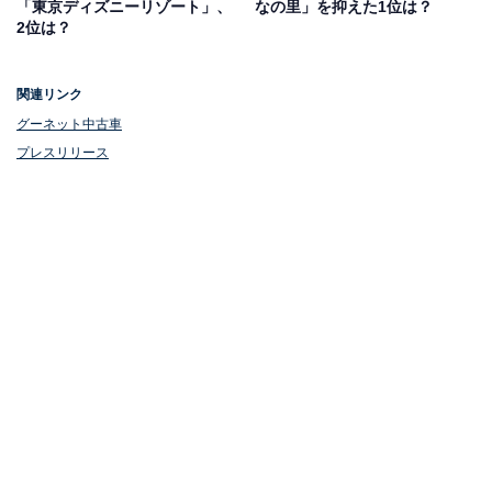
「東京ディズニーリゾート」、
なの里」を抑えた1位は？
2位は？
関連リンク
グーネット中古車
プレスリリース
1位：ハウステンボス
1位は、長崎県佐世保市にある「ハウステンボス」でし
た。日本一の広大な敷地にヨーロッパの街並みが広がる
テーマパークです。四季の花々やイベント、アトラクシ
ョンが楽しめるほか、1年を通して華やかなイルミネー
ションに彩られたパーク内では非日常を満喫できます。