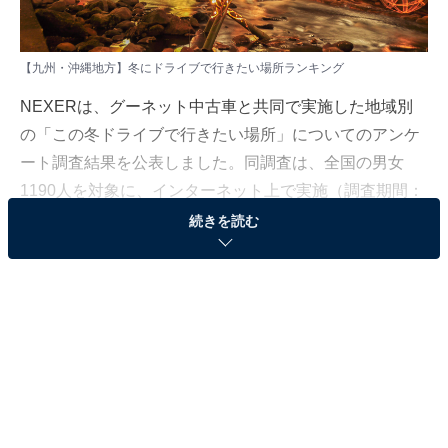
【九州・沖縄地方】冬にドライブで行きたい場所ランキング
NEXERは、グーネット中古車と共同で実施した地域別
の「この冬ドライブで行きたい場所」についてのアンケ
ート調査結果を公表しました。同調査は、全国の男女
1190人を対象に、インターネット上で実施（調査期間：
2024年12月19日〜 2025年1月6日）。本記事では、九
続きを読む
州・沖縄地方居住者104人に聞いた、「この冬ドライブ
に行きたい場所」ランキングを発表します。
＞5位までの全ランキング結果を見る
2位：黒川温泉
2位は、熊本県阿蘇郡にある温泉地、「黒川温泉」でし