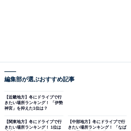
た。阿蘇山の北に位置し、緑豊かな山々に囲まれた約30
軒の旅館が集積するコンパクトな温泉郷です。田の原川
沿いに和風旅館が立ち並び、1枚につき3カ所の温泉を利
用できる「入湯手形」を購入すると、旅館ごとに泉源の
異なる露天風呂巡りが楽しめます。地元食材を使ったグ
ルメやスイーツが楽しめる温泉街の散策や神社巡りな
ど、さまざまな楽しみ方ができる観光スポットとして人
気です。
編集部が選ぶおすすめ記事
回答者からは、「雄大な阿蘇の風景も楽しめるから」
（60代男性）、「温泉が大好きだし、以前行ってとても
【近畿地方】冬にドライブで行
よかったから」（60代女性）などの声がありました。
きたい場所ランキング！ 「伊勢
神宮」を抑えた1位は？
【関東地方】冬にドライブで行
【中部地方】冬にドライブで行
きたい場所ランキング！ 1位は
きたい場所ランキング！ 「なば