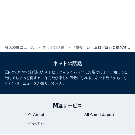
All About ニュース
ネットの話題
「懐かしい」ムロツヨシ＆賀来賢人＆中村倫也、8年前の未公開？ 動画に反響！ 「この動画だいすき」
ネットの話題
国内外のSNSで話題の人＆トピックをタイムリーにお届けします。知ってる
だけでちょっと得する、なんだか楽しい気分になれる、ネット発「知ら（な
きゃ）損」ニュースが盛りだくさん。
関連サービス
All About
All About Japan
イチオシ