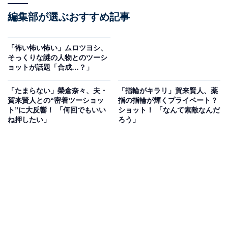
編集部が選ぶおすすめ記事
「怖い怖い怖い」ムロツヨシ、
そっくりな謎の人物とのツーシ
ョットが話題「合成…？」
「たまらない」榮倉奈々、夫・
「指輪がキラリ」賀来賢人、薬
賀来賢人との“密着ツーショッ
指の指輪が輝くプライベート？
ト”に大反響！ 「何回でもいい
ショット！ 「なんて素敵なんだ
ね押したい」
ろう」