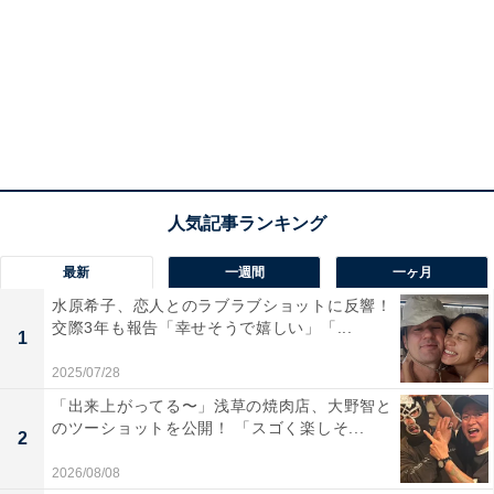
最新
一週間
一ヶ月
水原希子、恋人とのラブラブショットに反響！
交際3年も報告「幸せそうで嬉しい」「...
1
2025/07/28
「出来上がってる〜」浅草の焼肉店、大野智と
のツーショットを公開！ 「スゴく楽しそ...
2
2026/08/08