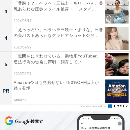
「豊胸！？」ヘラヘラ三銃士・ありしゃん、美
乳あらわな圧巻スタイル披露！ 「スタイ...
3
2024/05/17
「えっっろい」ヘラヘラ三銃士・まりな、圧巻
の美バストあらわなグラビアショット公開...
4
2023/09/29
「世間をにぎわせている」動物系YouTuber、
違法行為の告発に声明「飼育してい...
5
2025/02/07
Amazon今日も見逃せない！80%OFF以上が
続々登場
PR
Amazon
Recommended by