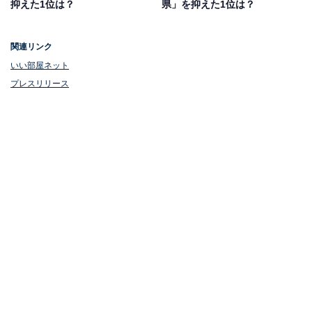
抑えた1位は？
県」を抑えた1位は？
関連リンク
いい部屋ネット
プレスリリース
1位：桜坂（地下鉄七隈線）
1位は、地下鉄七隈線の「桜坂」。福岡市中央区桜坂に
位置し、博多駅まで約11分、小倉駅まで約45分と都心へ