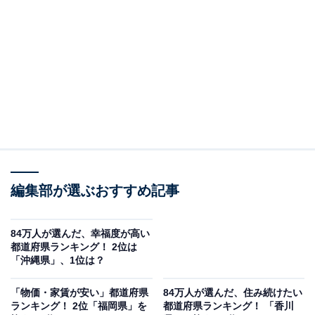
2位は、筑豊電気鉄道の「今池（いまいけ）」駅。北九
州市八幡西区里中に位置し、博多駅まで約1時間、小倉
駅まで約30分でアクセスできます。駅の周辺には閑静な
住宅街が広がり、近年の宅地開発によりスーパーやファ
ミリーレストランなどの飲食店、コンビニエンスストア
などが数多く立ち並びます。遊歩道が整備された「金山
川」沿いはウオーキングやランニングを楽しむ人が多
く、広大な「瀬板の森公園」は、子ども用の遊具や散策
編集部が選ぶおすすめ記事
を楽しむ家族連れでにぎわいます。
居住者からは、「閑静で季節の花々が咲く散歩道もあ
84万人が選んだ、幸福度が高い
都道府県ランキング！ 2位は
り、スーパー等や郵便局も徒歩圏内にあり、住みやす
「沖縄県」、1位は？
い」「個人病院、ドラッグストア、公園、飲食店が徒歩
10分圏内にある」「程よく都会で程よく自然もある」な
「物価・家賃が安い」都道府県
84万人が選んだ、住み続けたい
ランキング！ 2位「福岡県」を
都道府県ランキング！ 「香川
どの声がありました。