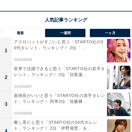
のアクセスが良好です。駅周辺には、私学の一貫校やお
しゃれな飲食店などが立ち並び、閑静な住宅街が広がり
ます。100種以上の動物やバラ園や大花壇が見どころの
「福岡市動植物園」を併設する「南公園」は、桜の名所
最新
一週間
一ヶ月
として知られるほか、レストランやカフェなどがあり、
アクロバットがすごいと思う「STARTO社の3
0代タレント」ランキング！ 2位「...
豊かな緑を楽しめるおでかけスポットとして人気です。
1
2026/08/08
居住者からは、「子どもの育てやすさ、利便性の良さ、
世界で活躍できると思う「STARTO社の若手タ
適度な人付き合いがあり居心地が良い」「ずっと住んで
レント」ランキング！ 2位「目黒蓮...
2
いて慣れ親しんでいる。友人や知人が多いので」「人や
2026/08/07
物や施設など何事もちょうど良い」などのコメントが寄
面倒見がいいと思う「STARTO社の若手タレン
せられました。
ト」ランキング！ 同率2位「佐藤勝...
3
2026/08/08
※回答者のコメントは原文ママです
癒し系だと思う「STARTO社の30代タレン
ト」ランキング！ 2位「伊野尾慧」を...
この記事の筆者：福島 ゆき プロフィール
4