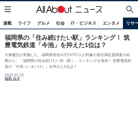
連載
ライフ
グルメ
社会
IT・ビジネス
エンタメ
リサ
福岡県の「住み続けたい駅」ランキング！ 筑
豊電気鉄道「今池」を抑えた1位は？
大東建託が実施した、福岡県居住の3万4757人が対象の居住満足度調査の結
果から、「福岡県の住み続けたい街（駅）」ランキングを発表！ 筑豊電気鉄
道の「今池（いまいけ）」を抑えた1位は？
2025.01.23
福島 ゆき