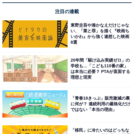
注目の連載
東野圭吾や湊かなえだけじゃな
い、「業と罪」を描く『映画ち
いかわ』から強く連想した映画
8選
こちらもおすすめ
幸福度が高い「福岡県の駅」ランキング！ JR日
豊本線「南行橋」を抑えた1位は？
20年間「駆け込み実績ゼロ」の
学校も…「こども110番の家」
は本当に必要？ PTAが直面する
理想と現実
「青春18きっぷ」販売激減の裏
に何が？ 連続利用の厳格化だけ
ではない「本当の理由」
1
2
「移民」に冷たいのはどっちな