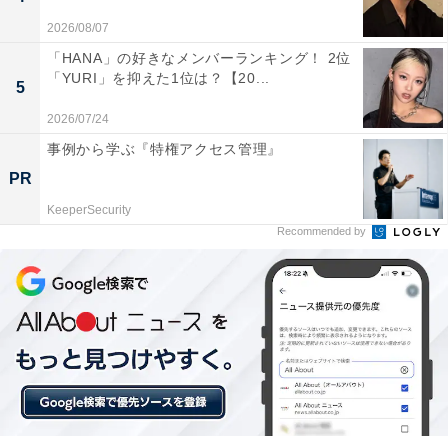
アニメや漫画のレビュー、エンタメトピックスなどを中
2026/08/07
心に、オールジャンルで執筆中のライター。時々、店舗
「HANA」の好きなメンバーランキング！ 2位
「YURI」を抑えた1位は？【20...
取材などのリポート記事も担当。All AboutおよびAll
5
About ニュースでのライター歴は6年。
2026/07/24
事例から学ぶ『特権アクセス管理』
福岡県の「住み続けたい駅」
PR
次ページ
TOP20を見る！
KeeperSecurity
Recommended by