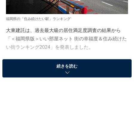
福岡県の「住み続けたい駅」ランキング
大東建託は、過去最大級の居住満足度調査の結果から
「＜福岡県版＞いい部屋ネット 街の幸福度＆住み続けた
い街ランキング2024」を発表しました。
福岡県の「住み続けたい街（駅）」ランキングは、福岡
続きを読む
県居住の20歳以上を対象に調査を実施し、2020〜2024
年の回答3万4757人分を累積して集計（一部の回答のみ
2019年を追加、回答者に重複なし）。回答者が50人以上
の自治体を対象としています。
＞20位までの全ランキング結果を見る
2位：今池（筑豊電気鉄道）