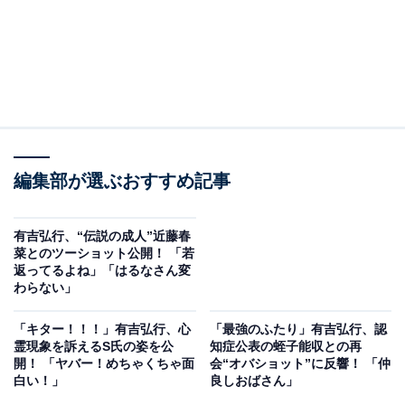
編集部が選ぶおすすめ記事
有吉弘行、“伝説の成人”近藤春
菜とのツーショット公開！ 「若
返ってるよね」「はるなさん変
わらない」
「キター！！！」有吉弘行、心
「最強のふたり」有吉弘行、認
霊現象を訴えるS氏の姿を公
知症公表の蛭子能収との再
開！ 「ヤバー！めちゃくちゃ面
会“オバショット”に反響！ 「仲
白い！」
良しおばさん」