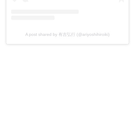
A post shared by 有吉弘行 (@ariyoshihiroiki)