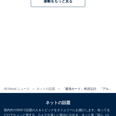
連載をもっと見る
All About ニュース
ネットの話題
「最強カード」有吉弘行、「アルフィーカード欲しいの出た！！」と喜びの報告「強運の持ち主ですね」
ネットの話題
国内外のSNSで話題の人＆トピックをタイムリーにお届けします。知ってる
だけでちょっと得する、なんだか楽しい気分になれる、ネット発「知ら（な