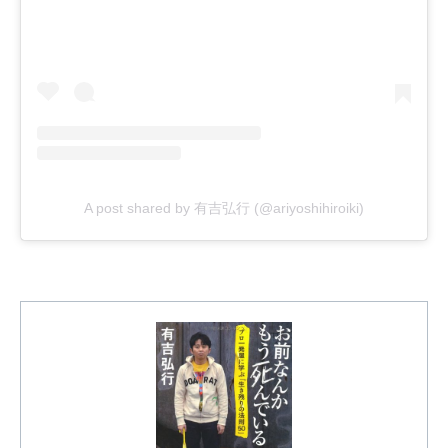
A post shared by 有吉弘行 (@ariyoshihiroiki)