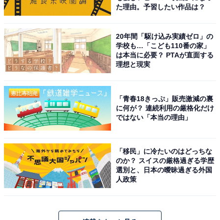
た理由。予習したい作品は？
20年間「駆け込み実績ゼロ」の
学校も…「こども110番の家」
は本当に必要？ PTAが直面する
理想と現実
「青春18きっぷ」販売激減の裏
に何が？ 連続利用の厳格化だけ
ではない「本当の理由」
「移民」に冷たいのはどっちな
のか？ スイスの厳格過ぎる学歴
選別と、日本の曖昧過ぎる外国
人政策