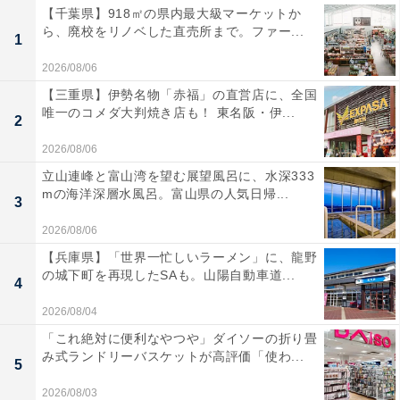
【千葉県】918㎡の県内最大級マーケットか
ら、廃校をリノベした直売所まで。ファー...
1
2026/08/06
【三重県】伊勢名物「赤福」の直営店に、全国
唯一のコメダ大判焼き店も！ 東名阪・伊...
2
2026/08/06
立山連峰と富山湾を望む展望風呂に、水深333
mの海洋深層水風呂。富山県の人気日帰...
3
2026/08/06
【兵庫県】「世界一忙しいラーメン」に、龍野
の城下町を再現したSAも。山陽自動車道...
4
2026/08/04
「これ絶対に便利なやつや」ダイソーの折り畳
み式ランドリーバスケットが高評価「使わ...
5
2026/08/03