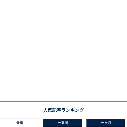
最新
一週間
一ヶ月