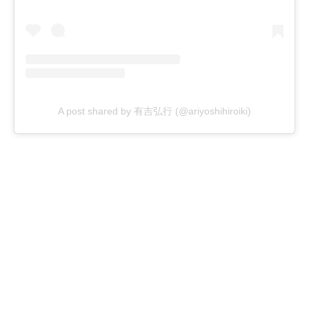
A post shared by 有吉弘行 (@ariyoshihiroiki)