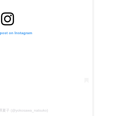
 post on Instagram
 横澤夏子 (@yokosawa_natsuko)