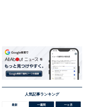
最新
一週間
一ヶ月