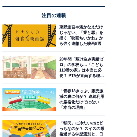
注目の連載
東野圭吾や湊かなえだけ
じゃない、「業と罪」を
描く『映画ちいかわ』か
ら強く連想した映画8選
20年間「駆け込み実績ゼ
ロ」の学校も…「こども
110番の家」は本当に必
要？ PTAが直面する理想
と現実
「青春18きっぷ」販売激
減の裏に何が？ 連続利用
の厳格化だけではない
「本当の理由」
「移民」に冷たいのはど
っちなのか？ スイスの厳
格過ぎる学歴選別と、日