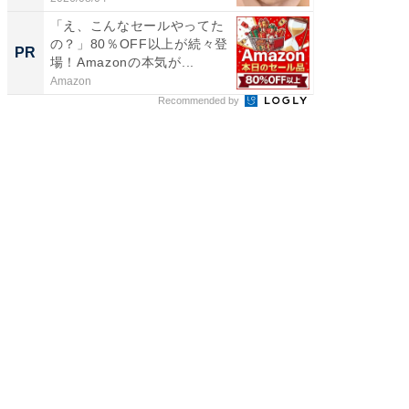
「え、こんなセールやってた
「え、
の？」80％OFF以上が続々登
の？」8
PR
PR
場！Amazonの本気が...
場！Ama
Amazon
Amazon
Recommended by