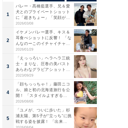
バレー・髙橋藍選手、兄＆愛
「さす
犬とのプライベートショット
は」高
1
1
に「超きちょー」「笑顔が見
災地を
れ...
「カ...
2026/03/08
2026/08/0
イケメンバレー選手、キス＆
「え、
耳食べショットに反響！ 「な
芸人、2
2
2
んなのーこのイチャイチャ
エットに
感...
2026/01/29
2026/08/0
「えっっろい」ヘラヘラ三銃
「脚が
士・まりな、圧巻の美バスト
横川尚
3
3
あらわなグラビアショット公
ムキな姿
開...
刃...
2023/09/29
2026/08/0
「顔ちっっちゃ！」藤田ニコ
「脳がバ
ル、娘と初の北海道旅行を公
装姿が話
4
4
開！ 「スタイルよすぎる
のお父さ
よ〜...
2026/08/08
2026/08/0
「ユメが、ついに歩いた」杉
「急に
浦太陽、第5子が“立っち”に挑
る」広
5
5
戦する姿を披露！ 「出来...
ョット
た」の..
2026/08/04
2026/08/0