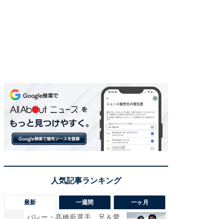
最新
一週間
一ヶ月
バレー・髙橋藍選手、兄＆愛
「さす