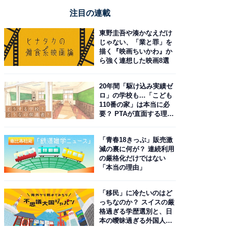
注目の連載
東野圭吾や湊かなえだけ
じゃない、「業と罪」を
描く『映画ちいかわ』か
ら強く連想した映画8選
20年間「駆け込み実績ゼ
ロ」の学校も…「こども
110番の家」は本当に必
要？ PTAが直面する理想
と現実
「青春18きっぷ」販売激
減の裏に何が？ 連続利用
の厳格化だけではない
「本当の理由」
「移民」に冷たいのはど
っちなのか？ スイスの厳
格過ぎる学歴選別と、日
本の曖昧過ぎる外国人政