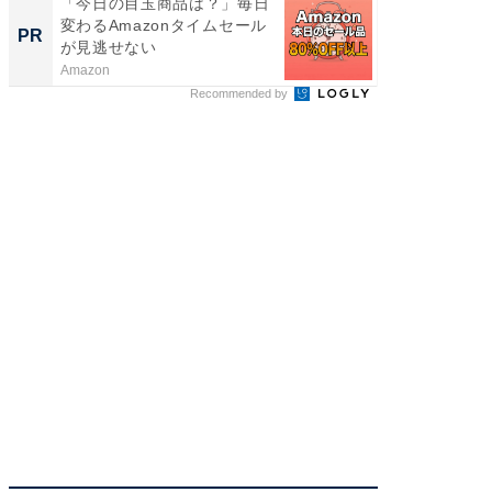
「今日の目玉商品は？」毎日
「え、
変わるAmazonタイムセール
の？」8
PR
PR
が見逃せない
場！Ama
Amazon
Amazon
Recommended by