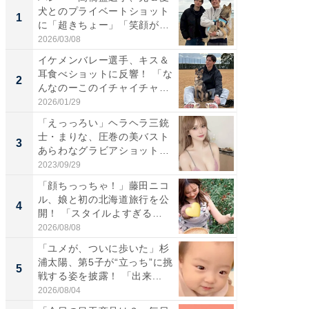
犬とのプライベートショット
は」高
1
1
に「超きちょー」「笑顔が見
災地を
れ...
「カ...
2026/03/08
2026/08/0
イケメンバレー選手、キス＆
「え、
耳食べショットに反響！ 「な
芸人、2
2
2
んなのーこのイチャイチャ
エットに
感...
2026/01/29
2026/08/0
「えっっろい」ヘラヘラ三銃
「脚が
士・まりな、圧巻の美バスト
横川尚
3
3
あらわなグラビアショット公
ムキな姿
開...
刃...
2023/09/29
2026/08/0
「顔ちっっちゃ！」藤田ニコ
「脳がバ
ル、娘と初の北海道旅行を公
装姿が話
4
4
開！ 「スタイルよすぎる
のお父さ
よ〜...
2026/08/08
2026/08/0
「ユメが、ついに歩いた」杉
「急に
浦太陽、第5子が“立っち”に挑
る」広
5
5
戦する姿を披露！ 「出来...
ョット
た」の..
2026/08/04
2026/08/0