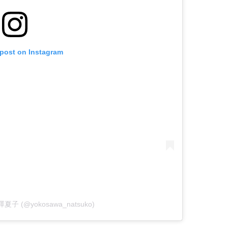
 post on Instagram
 横澤夏子 (@yokosawa_natsuko)