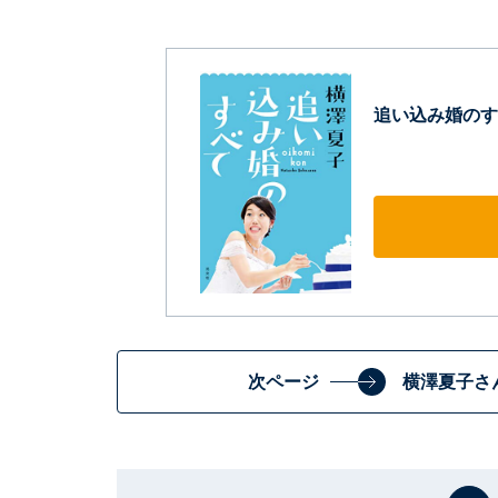
追い込み婚のす
次ページ
横澤夏子さ