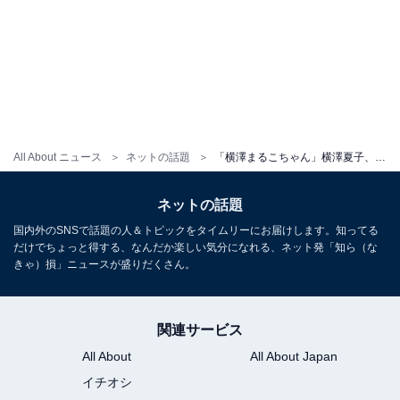
All About ニュース
ネットの話題
「横澤まるこちゃん」横澤夏子、当時4歳のかわいらしい幼少期ショットに反響！ 「大きくなったねぇ」
ネットの話題
国内外のSNSで話題の人＆トピックをタイムリーにお届けします。知ってる
だけでちょっと得する、なんだか楽しい気分になれる、ネット発「知ら（な
きゃ）損」ニュースが盛りだくさん。
関連サービス
All About
All About Japan
イチオシ