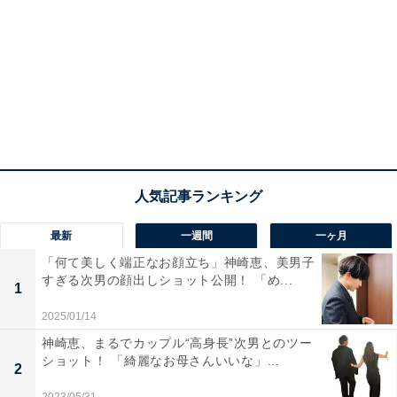
最新
一週間
一ヶ月
「何て美しく端正なお顔立ち」神崎恵、美男子
すぎる次男の顔出しショット公開！ 「め...
1
2025/01/14
神崎恵、まるでカップル“高身長”次男とのツー
ショット！ 「綺麗なお母さんいいな」...
2