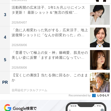
2023/05/31
活動再開の広末涼子、1年1カ月ぶりにインス
タ更新！ 最新ショット＆“無言の投稿”...
3
2026/04/07
「急に人相変わった気がする」広末涼子、地上
波復帰ショットに「なんか顔変わった」の...
4
2026/08/06
「普通でいて極上の女・神」篠崎愛、肌見せの
美しい姿に反響「ますます綺麗になってい...
5
2026/08/06
【宝くじの裏技】当たる側に回るか、このまま
か
PR
合同会社デジタルファーム
Recommended by