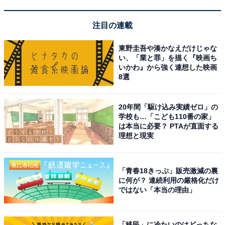
注目の連載
東野圭吾や湊かなえだけじゃな
1
2
い、「業と罪」を描く『映画ち
いかわ』から強く連想した映画
8選
20年間「駆け込み実績ゼロ」の
学校も…「こども110番の家」
は本当に必要？ PTAが直面する
理想と現実
「青春18きっぷ」販売激減の裏
に何が？ 連続利用の厳格化だけ
ではない「本当の理由」
「移民」に冷たいのはどっちな