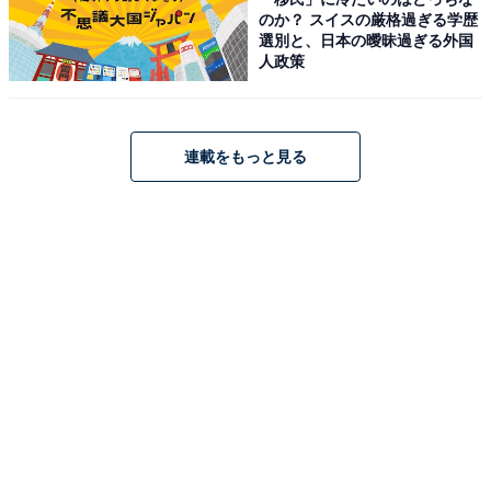
のか？ スイスの厳格過ぎる学歴
選別と、日本の曖昧過ぎる外国
人政策
連載をもっと見る