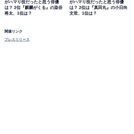
がハマり役だったと思う俳優
がハマり役だったと思う俳優
は？ 2位『麒麟がくる』の染谷
は？ 2位は『真田丸』の小日向
将太、1位は？
文世、1位は？
関連リンク
プレスリリース
1位：織田信長
1位は、戦国時代で天下統一の土台を作った武将、「織
田信長」。鉄砲の導入や楽市楽座を推進するなど革新的
な大名として知られ、「長篠の戦い」では、戦場におい
て日本史上初めて大規模に火縄銃を用いて戦国最強と呼
ばれた武田軍を打ち破り、徳川家康との連合軍を圧勝へ
と導き天下統一を目指しましたが、1582年に明智光秀の
謀反で本能寺で命を落としました。
投票者からは、「カリスマ性というのを感じる」「凄ま