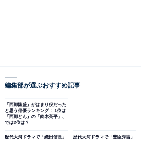
た。長期政権が続き、国内外への力が弱まっていた江戸
幕府を倒すため、薩摩藩と長州藩による「薩長同盟」を
結ぶ立役者となり、大政奉還や王政復古に尽力するなど
日本の近代化に貢献。海援隊を結成し、日本初の株式会
社を設立するなど、実業家としても活躍しました。
投票者からは、「常識にとらわれない生き様というのが
スゴい」「最強の土佐藩士」「龍馬伝で目頭が熱くなる
シーンが沢山あった」などの声がありました。
編集部が選ぶおすすめ記事
「西郷隆盛」がはまり役だった
と思う俳優ランキング！ 1位は
『西郷どん』の「鈴木亮平」、
では2位は？
歴代大河ドラマで「織田信長」
歴代大河ドラマで「豊臣秀吉」