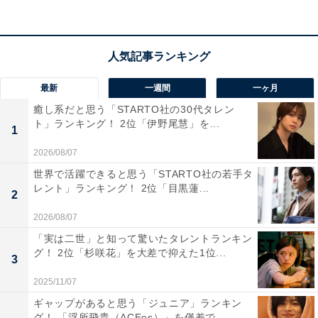
じい頭脳プレイ」「強いしかっこいいので今いたらモテ
そうだな〜」などのコメントが寄せられました。
※回答者のコメントは原文ママです
最新
一週間
一ヶ月
この記事の筆者：福島 ゆき プロフィール
癒し系だと思う「STARTO社の30代タレン
アニメや漫画のレビュー、エンタメトピックスなどを中
ト」ランキング！ 2位「伊野尾慧」を...
1
心に、オールジャンルで執筆中のライター。時々、店舗
2026/08/07
取材などのリポート記事も担当。All AboutおよびAll
世界で活躍できると思う「STARTO社の若手タ
About ニュースでのライター歴は6年。
レント」ランキング！ 2位「目黒蓮...
2
2026/08/07
5位までのランキング結果を見
「実は二世」と知って驚いたタレントランキン
次ページ
る！
グ！ 2位「杉咲花」を大差で抑えた1位...
3
2025/11/07
ギャップがあると思う「ジュニア」ランキン
グ！ 「浮所飛貴（ACEes）」を僅差で...