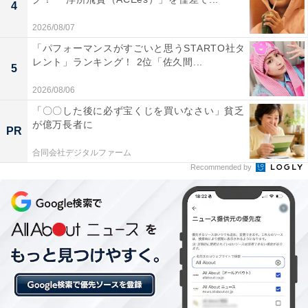
4
2026/08/07
「パフォーマンスがすごいと思うSTARTO社タ
レント」ランキング！ 2位「佐久間...
5
2026/08/06
「〇〇した後に必ず宝くじを買いなさい」貧乏
が億万長者に
PR
合同会社デジタルファーム
Recommended by
こちらもおすすめ
「坂本龍馬」がはまり役だったと思う俳優ラン
キング！ 2位『JIN-仁-』の「内野聖陽」を抑え
た1位は？