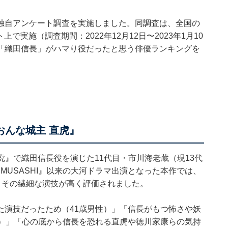
関する独自アンケート調査を実施しました。同調査は、全国の
上で実施（調査期間：2022年12月12日〜2023年1月10
「織田信長」がハマり役だったと思う俳優ランキングを
おんな城主 直虎』
直虎』で織田信長役を演じた11代目・市川海老蔵（現13代
 MUSASHI』以来の大河ドラマ出演となった本作では、
、その繊細な演技が高く評価されました。
た演技だったため（41歳男性）」「信長がもつ怖さや妖
性）」「心の底から信長を恐れる直虎や徳川家康らの気持