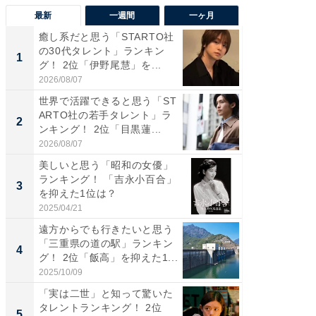
最新
一週間
一ヶ月
癒し系だと思う「STARTO社
癒し系だ
の30代タレント」ランキン
の若手
1
1
グ！ 2位「伊野尾慧」を...
グ！ 2
2026/08/07
2026/08/0
世界で活躍できると思う「ST
「パフ
ARTO社の若手タレント」ラ
思うST
2
2
ンキング！ 2位「目黒蓮...
ンキング
2026/08/07
2026/08/0
美しいと思う「昭和の女優」
ギャップ
ランキング！ 「吉永小百合」
RTO社
3
3
を抑えた1位は？
キング！
2025/04/21
2026/08/0
遠方からでも行きたいと思う
癒し系だ
「三重県の道の駅」ランキン
の30代
4
4
グ！ 2位「飯高」を抑えた1...
グ！ 2
2025/10/09
2026/08/0
「実は二世」と知って驚いた
「ファン
タレントランキング！ 2位
ARTO
5
5