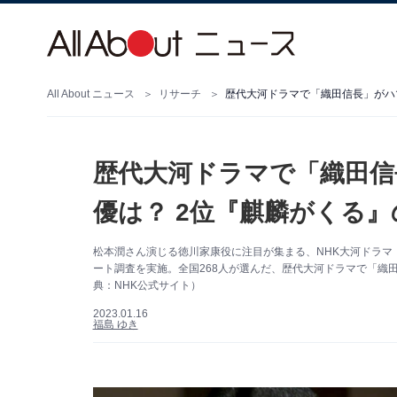
All About ニュース
リサーチ
歴代大河ドラマで「織田信長」がハ
歴代大河ドラマで「織田信
優は？ 2位『麒麟がくる』
松本潤さん演じる徳川家康役に注目が集まる、NHK大河ドラマ『ど
ート調査を実施。全国268人が選んだ、歴代大河ドラマで「織
典：NHK公式サイト）
2023.01.16
福島 ゆき