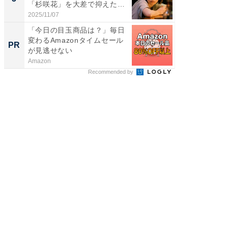
「杉咲花」を大差で抑えた1
グ！ 2
位...
2025/11/07
2026/08/0
「今日の目玉商品は？」毎日
すべて
変わるAmazonタイムセール
るその
PR
PR
が見逃せない
Amazon
COCO VIL
Recommended by