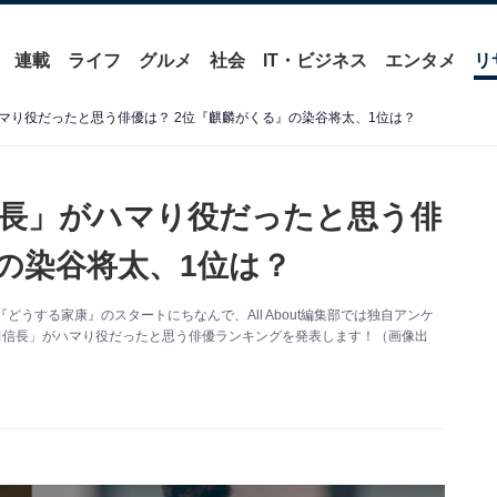
連載
ライフ
グルメ
社会
IT・ビジネス
エンタメ
リ
マり役だったと思う俳優は？ 2位『麒麟がくる』の染谷将太、1位は？
長」がハマり役だったと思う俳
の染谷将太、1位は？
うする家康』のスタートにちなんで、All About編集部では独自アンケ
田信長」がハマり役だったと思う俳優ランキングを発表します！（画像出