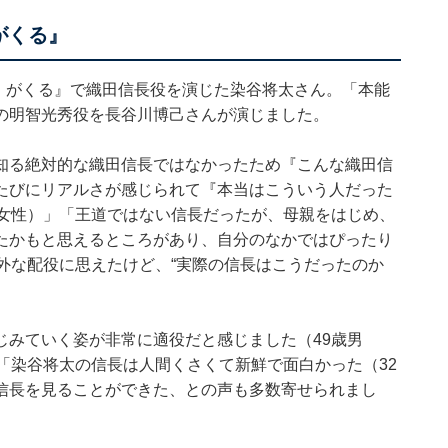
がくる』
ん）がくる』で織田信長役を演じた染谷将太さん。「本能
の明智光秀役を長谷川博己さんが演じました。
知る絶対的な織田信長ではなかったため『こんな織田信
たびにリアルさが感じられて『本当はこういう人だった
歳女性）」「王道ではない信長だったが、母親をはじめ、
たかもと思えるところがあり、自分のなかではぴったり
外な配役に思えたけど、“実際の信長はこうだったのか
じみていく姿が非常に適役だと感じました（49歳男
「染谷将太の信長は人間くさくて新鮮で面白かった（32
信長を見ることができた、との声も多数寄せられまし