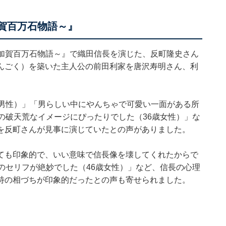
加賀百万石物語～』
 ～加賀百万石物語～』で織田信長を演じた、反町隆史さん
んごく）を築いた主人公の前田利家を唐沢寿明さん、利
歳男性）」「男らしい中にやんちゃで可愛い一面がある所
の破天荒なイメージにぴったりでした（36歳女性）」な
を反町さんが見事に演じていたとの声がありました。
ても印象的で、いい意味で信長像を壊してくれたからで
のセリフが絶妙でした（46歳女性）」など、信長の心理
特の相づちが印象的だったとの声も寄せられました。