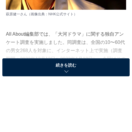
萩原健一さん（画像出典：
NHK公式サイト
）
All About編集部では、「大河ドラマ」に関する独自アン
ケート調査を実施しました。同調査は、全国の10〜60代
の男女268人を対象に、インターネット上で実施（調査
期間：2022年12月12日〜2023年1月10日）。今回はその
続きを読む
中から、歴代の大河ドラマで「明智光秀」がハマり役だ
ったと思う俳優ランキングを発表します。
＞6位までの全ランキング結果を見る
同率第2位：市村正親／『江～姫たちの戦国～』