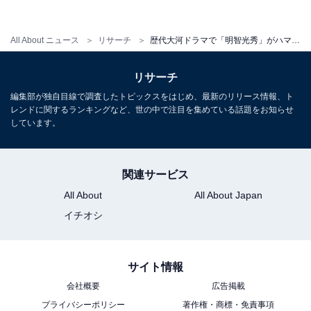
ど、今までの明智光秀のイメージが一新されたという声
が相次ぎました。
All About ニュース
リサーチ
歴代大河ドラマで「明智光秀」がハマり役だったと思う俳優は？ 『利家とまつ』の萩原健一を抑えた1位は？
さらに、「歴史上のイメージを払拭させかっこいいと思
リサーチ
わせる武将を演じてくれたからです（40歳男性）」「新
編集部が独自目線で調査したトピックスをはじめ、最新のリリース情報、ト
しい明智光秀像を見事に築けた名演だったと思います。
レンドに関するランキングなど、世の中で注目を集めている話題をお知らせ
しています。
おおらかそうで神経質そうな、繊細な演技でした（55歳
女性）」「光秀は小物のイメージだったが、長谷川さん
がやると実直な爽やか武士になるのだなあと感嘆した
関連サービス
（41歳女性）」など、知的でクールな明智光秀をイメー
All About
All About Japan
ジでき、光秀のファンになったとの声もありました。
イチオシ
＞6位までの全ランキング結果を見る
サイト情報
会社概要
広告掲載
プライバシーポリシー
著作権・商標・免責事項