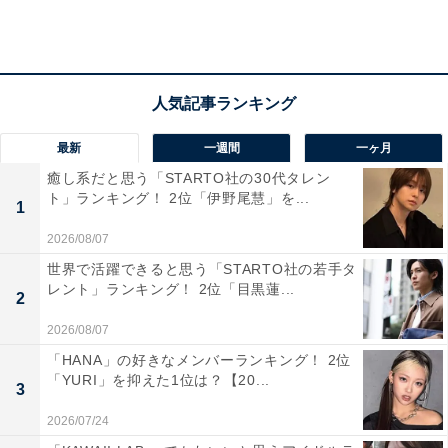
は本能寺にありが迫力満点だった（35歳女性）」など、
謀反を決意する重いストーリーに雰囲気が合っていたと
の声もありました。
最新
一週間
一ヶ月
癒し系だと思う「STARTO社の30代タレン
ト」ランキング！ 2位「伊野尾慧」を...
1
2026/08/07
世界で活躍できると思う「STARTO社の若手タ
レント」ランキング！ 2位「目黒蓮...
2
2026/08/07
「HANA」の好きなメンバーランキング！ 2位
「YURI」を抑えた1位は？【20...
3
2026/07/24