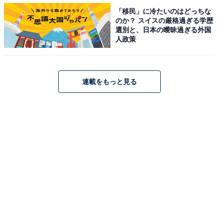
「移民」に冷たいのはどっちな
のか？ スイスの厳格過ぎる学歴
選別と、日本の曖昧過ぎる外国
人政策
第1位：長谷川博己／『麒麟（きりん）がくる』
第1位は、2020年に放送された『麒麟（きりん）がく
連載をもっと見る
る』で主人公・明智光秀を演じた長谷川博己さんでし
た。放送当時、織田信長を自害に追い込んだ「本能寺の
変」までの光秀の前半生に焦点を当てた斬新なストーリ
ーに注目が集まりました。
回答者からは、「これまでの明智光秀の印象を変えた功
労者だと思います（53歳女性）」「光秀のイメージが良
い意味で変わりました。それぐらい迫真の演技だったと
思います（41歳男性）」「明智光秀の印象をガラリと変
えてくれた俳優。すごく好感を持てた（49歳男性）」な