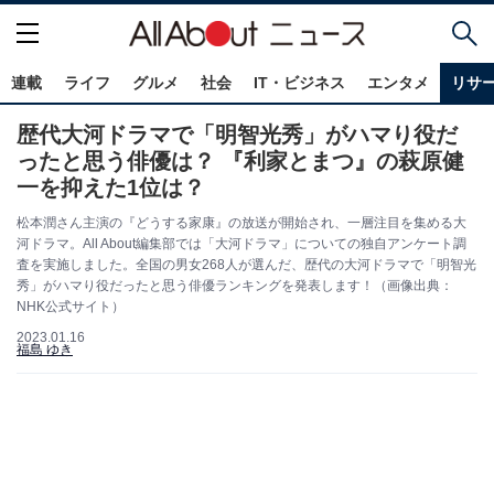
連載
ライフ
グルメ
社会
IT・ビジネス
エンタメ
リサ
歴代大河ドラマで「明智光秀」がハマり役だ
ったと思う俳優は？ 『利家とまつ』の萩原健
一を抑えた1位は？
松本潤さん主演の『どうする家康』の放送が開始され、一層注目を集める大
河ドラマ。All About編集部では「大河ドラマ」についての独自アンケート調
査を実施しました。全国の男女268人が選んだ、歴代の大河ドラマで「明智光
秀」がハマり役だったと思う俳優ランキングを発表します！（画像出典：
NHK公式サイト）
2023.01.16
福島 ゆき