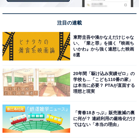
さらに、「信長が周りに非道な仕打ちをした。それに耐
えかねて謀反をするがその過程の光秀の心情を上手く表
現できてるなと思ったから（32歳男性）」「信長を怖れ
注目の連載
ながら攻めた本能寺のシーンが、生々しくてよかった
東野圭吾や湊かなえだけじゃな
（50歳男性）」など、演技力が高く、感情移入したとの
い、「業と罪」を描く『映画ち
声も寄せられました。
いかわ』から強く連想した映画
8選
20年間「駆け込み実績ゼロ」の
学校も…「こども110番の家」
は本当に必要？ PTAが直面する
理想と現実
「青春18きっぷ」販売激減の裏
に何が？ 連続利用の厳格化だけ
ではない「本当の理由」