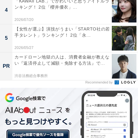
「KAWAII LAB.」でかわいいと思うアイドルラ
同率第2位：萩原健一／『利家とまつ ～加賀百万
ンキング！ 2位「櫻井優衣」...
4
石物語～』
2026/07/20
同率で2位にランクインしたのは、2002年に放送された
【女性が選ぶ】演技がうまい「STARTO社の若
手タレント」ランキング！ 2位「永...
『利家とまつ ～加賀百万石物語～』で明智光秀役を演じ
5
た萩原健一さん。加賀百万石を築いた主人公・前田利家
2026/05/27
を唐沢寿明さん、妻のまつを松嶋菜々子さんが演じまし
カードローン地獄の人は、消費者金融が教えな
た。
い『返済停止して減額・免除する方法』で...
PR
渋谷法務総合事務所
回答者からは、「ひょうひょうとした話し方の明智光秀
Recommended by
は印象的です。ひょうひょうさに怖さを感じます（59歳
男性）」「かなりしぶかった（59歳男性）」「全てが完
璧で、涙のシーンが今でも覚えていて、本能寺の変も好
き（41歳女性）」など、ひょうひょうとした雰囲気にハ
ラハラしたという声もありました。