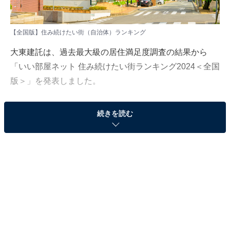
【全国版】住み続けたい街（自治体）ランキング
大東建託は、過去最大級の居住満足度調査の結果から
「いい部屋ネット 住み続けたい街ランキング2024＜全国
版＞」を発表しました。
全国版「住み続けたい街（自治体）」ランキングは、全
続きを読む
国47都道府県居住の20歳以上を対象に調査を実施し、
2020〜2024年の回答84万19人分を累積して集計（一部
の回答のみ2019年を追加、回答者に重複なし）。回答者
が50人以上の自治体を対象としています。
＞20位までの全ランキング結果を見る
2位：芦屋市（兵庫県）