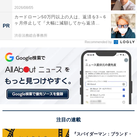
次ページ
る
2026/08/05
カードローン50万円以上の人は、返済を3～6
ヶ月停止して『大幅に減額してから返済...
PR
渋谷法務総合事務所
Recommended by
注目の連載
こちらもおすすめ
『スパイダーマン：ブランド・
「女性が乗っていたら似合う」と思うマツダの