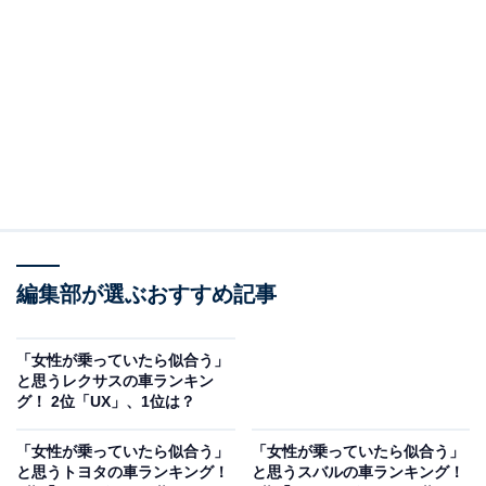
2位：N-ONE／86票
2位は「N-ONE」でした。丸みを帯びたヘッドライトと
コロンとしたフォルムが特徴的な軽自動車。コンパクト
ながら質感の高い内装と小回りの良さを兼ね備え、シン
プルでありながら個性的なデザインが魅力となっていま
す。
回答者からは「シンプルなデザインで服装にも合わせや
すい」（40代男性／山形県）、「ポップなデザインで可
編集部が選ぶおすすめ記事
愛らしい見た目ながらも、パワフルで車内が広く、女性
に似合うデザインだから」（30代男性／愛媛県）、「ヘ
「女性が乗っていたら似合う」
ッドライトのデザインが独特でファンシーな所が女性み
と思うレクサスの車ランキン
グ！ 2位「UX」、1位は？
たいで乗っていると似合う」（30代男性／大阪府）など
のコメントが寄せられていました。
「女性が乗っていたら似合う」
「女性が乗っていたら似合う」
と思うトヨタの車ランキング！
と思うスバルの車ランキング！