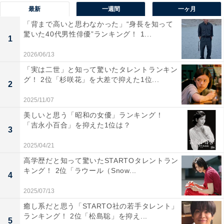
物から子育てまで幅広いシーンで活躍するモデルとして
最新
一週間
一ヶ月
支持を集めています。
「背まで高いと思わなかった」“身長を知って
驚いた40代男性俳優”ランキング！ 1...
1
回答者からは「コンパクトだけどかっこいいからです」
2026/06/13
（40代女性／愛媛県）、「軽自動車とは思えない充実し
「実は二世」と知って驚いたタレントランキン
た機能性。毎日の買い物や子供の送り迎えはもちろんの
グ！ 2位「杉咲花」を大差で抑えた1位...
2
こと、友人とのドライブにも疲労感の少ない快適な走行
2025/11/07
性能」（30代男性／広島県）、「子育て世代だけでもな
美しいと思う「昭和の女優」ランキング！
く、どんな人でも乗りやすく似合う車種だと思います
「吉永小百合」を抑えた1位は？
3
し、カスタムもしやすく個性を出しやすいと思うので」
2025/04/21
（30代女性／岡山県）などのコメントが寄せられていま
高学歴だと知って驚いたSTARTOタレントラン
した。
キング！ 2位「ラウール（Snow...
4
※回答コメントは原文ママです
2025/07/13
癒し系だと思う「STARTO社の若手タレント」
ランキング！ 2位「松島聡」を抑え...
5
11位までの全ランキング結果を見