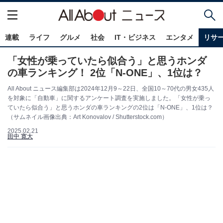
連載
ライフ
グルメ
社会
IT・ビジネス
エンタメ
リサ
「女性が乗っていたら似合う」と思うホンダ
の車ランキング！ 2位「N-ONE」、1位は？
All About ニュース編集部は2024年12月9～22日、全国10～70代の男女435人
を対象に「自動車」に関するアンケート調査を実施しました。「女性が乗っ
ていたら似合う」と思うホンダの車ランキングの2位は「N-ONE」、1位は？
（サムネイル画像出典：Art Konovalov / Shutterstock.com）
2025.02.21
田中 寛大