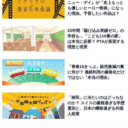
ニュー・デイ』が「史上もっと
車ランキング！ 2位「CAROL」、1位は？
も優しいヒーロー映画」になっ
た理由。予習したい作品は？
20年間「駆け込み実績ゼロ」の
学校も…「こども110番の家」
は本当に必要？ PTAが直面する
理想と現実
1
2
「青春18きっぷ」販売激減の裏
に何が？ 連続利用の厳格化だけ
ではない「本当の理由」
「移民」に冷たいのはどっちな
のか？ スイスの厳格過ぎる学歴
選別と、日本の曖昧過ぎる外国
人政策