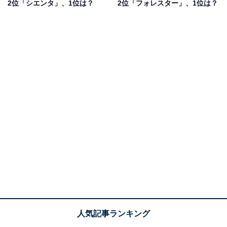
2位「シエンタ」、1位は？
2位「フォレスター」、1位は？
1位：N-BOX／198票
1位は「N-BOX」でした。実用性と快適性を兼ね備えた
軽自動車で、広い室内空間とスライドドアによる高い利
便性が特徴。高い乗降性と安全性能を備え、日常の買い