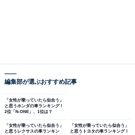
2位：フォレスター／74票
2位は「フォレスター」でした。視界の良さと操作性の
高さを備えたSUVとして、幅広い支持を集めているモデ
ル。特に高い車高による広い視界と、力強いデザインが
特徴的で、アウトドアシーンでの活躍も期待できる実用
的な一台として評価されています。
編集部が選ぶおすすめ記事
回答者からは「アウトドア好きな女性が乗っていそうに
感じるため」（50代女性／神奈川県）、「車高が高く視
界が広く運転しやすい」（60代女性／静岡県）、「自分
「女性が乗っていたら似合う」
と思うホンダの車ランキング！
が乗っているから…笑。少し大きいけど、犬みたいな顔
2位「N-ONE」、1位は？
でかわいいなと思います。最近よく見るブルーグレーの
色もすてきだなと思います」（30代女性／沖縄県）など
「女性が乗っていたら似合う」
「女性が乗っていたら似合う」
と思うレクサスの車ランキン
と思うトヨタの車ランキング！
のコメントが寄せられていました。