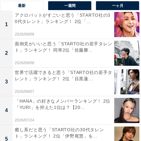
最新
一週間
一ヶ月
ます。シンプルで親しみやすいデザインと、街中での取
アクロバットがすごいと思う「STARTO社の3
り回しの良さから、日常の買い物やレジャーなど幅広い
0代タレント」ランキング！ 2位「...
1
シーンで活用されています。
2026/08/08
回答者からは「小回りがきいて運転しやすいし、かわい
面倒見がいいと思う「STARTO社の若手タレン
ト」ランキング！ 同率2位「佐藤勝...
いデザイン」（60代女性／広島県）、「サイズ感や取り
2
回しの良さが女性の生活にマッチしていそうだから」
2026/08/08
（40代女性／長野県）、「シンプルなデザインと見た
世界で活躍できると思う「STARTO社の若手タ
レント」ランキング！ 2位「目黒蓮...
目、女性が乗っているイメージがあります」（30代女性
3
／広島県）などのコメントが寄せられていました。
2026/08/07
「HANA」の好きなメンバーランキング！ 2位
※回答コメントは原文ママです
「YURI」を抑えた1位は？【20...
4
2026/07/24
15位までの全ランキング結果を見
癒し系だと思う「STARTO社の30代タレン
次ページ
る
ト」ランキング！ 2位「伊野尾慧」を...
5