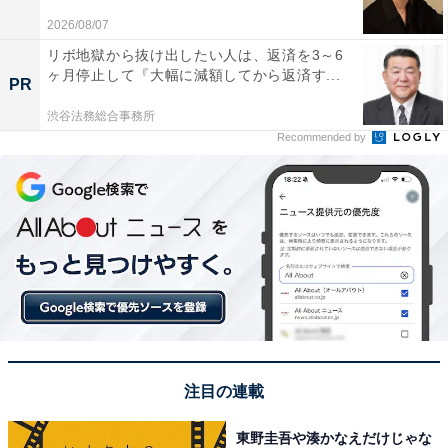
2026/08/07
リボ地獄から抜け出したい人は、返済を3～6
ヶ月停止して『大幅に減額してから返済す...
PR
渋谷法務総合事務所
Recommended by
こちらもおすすめ
注目の連載
「女性が乗っていたら似合う」と思うマツダの
車ランキング！ 2位「CAROL」、1位は？
東野圭吾や湊かなえだけじゃな