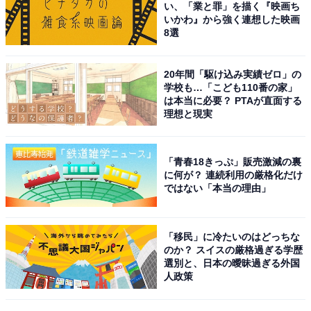
い、「業と罪」を描く『映画ち
いかわ』から強く連想した映画
8選
20年間「駆け込み実績ゼロ」の
学校も…「こども110番の家」
は本当に必要？ PTAが直面する
1
2
理想と現実
「青春18きっぷ」販売激減の裏
に何が？ 連続利用の厳格化だけ
ではない「本当の理由」
「移民」に冷たいのはどっちな
のか？ スイスの厳格過ぎる学歴
選別と、日本の曖昧過ぎる外国
人政策