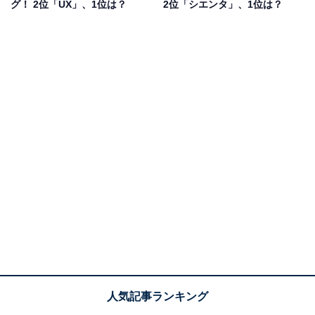
グ！ 2位「UX」、1位は？
2位「シエンタ」、1位は？
1位：ステラ／94票
1位は「ステラ」でした。軽自動車ながら、優れた操作
性と快適な室内空間を備えたモデルとして評価を得てい