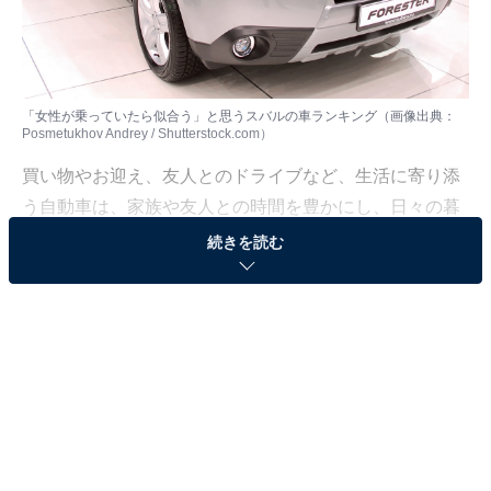
「女性が乗っていたら似合う」と思うスバルの車ランキング（画像出典：
Posmetukhov Andrey / Shutterstock.com）
買い物やお迎え、友人とのドライブなど、生活に寄り添
う自動車は、家族や友人との時間を豊かにし、日々の暮
らしをより快適で楽しいものにしてくれる存在です。
続きを読む
All About ニュース編集部は2024年12月9～22日、全国10
～70代の男女435人を対象に「自動車」に関するアンケ
ート調査を実施しました。今回はその中から、女性が乗
っていたら似合うと思う「スバル」の車について聞いた
結果をランキング形式で紹介します。
＞15位までの全ランキング結果を見る