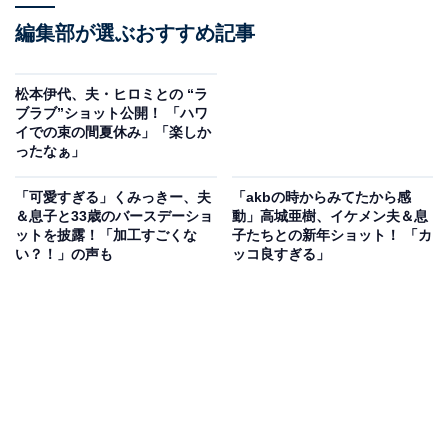
編集部が選ぶおすすめ記事
松本伊代、夫・ヒロミとの “ラ
ブラブ”ショット公開！ 「ハワ
イでの束の間夏休み」「楽しか
ったなぁ」
「可愛すぎる」くみっきー、夫
「akbの時からみてたから感
＆息子と33歳のバースデーショ
動」高城亜樹、イケメン夫＆息
ットを披露！「加工すごくな
子たちとの新年ショット！ 「カ
い？！」の声も
ッコ良すぎる」