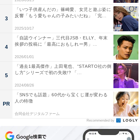
2026/03/25
「いつ子供産んだの」篠崎愛、女児と遊ぶ姿に
反響「もう愛ちゃんの子みたいだね」「完...
3
2025/10/17
「自認ウインナー」三代目JSB・ELLY、年末
挨拶の投稿に「最高におもしれー男」...
4
2026/01/01
「過去1最高傑作」上田竜也、“STARTO社の倒
し方”シリーズで初の失敗!? 「...
5
2024/08/26
「SNSでも話題」60代から宝くじ運が変わる
人の特徴
PR
合同会社デジタルファーム
Recommended by