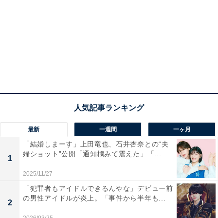
最新
一週間
一ヶ月
「結婚しまーす」上田竜也、石井杏奈との“夫
婦ショット”公開「通知欄みて震えた」「...
1
2025/11/27
「犯罪者もアイドルできるんやな」デビュー前
の男性アイドルが炎上。「事件から半年も...
2