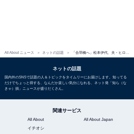
All About ニュース
ネットの話題
「合羽橋へ」松本伊代、夫・ヒロミとのラブラブデートショットを披露！ 「色んなものがあって私も大興奮」
ネットの話題
国内外のSNSで話題の人＆トピックをタイムリーにお届けします。知ってる
だけでちょっと得する、なんだか楽しい気分になれる、ネット発「知ら（な
きゃ）損」ニュースが盛りだくさん。
関連サービス
All About
All About Japan
イチオシ