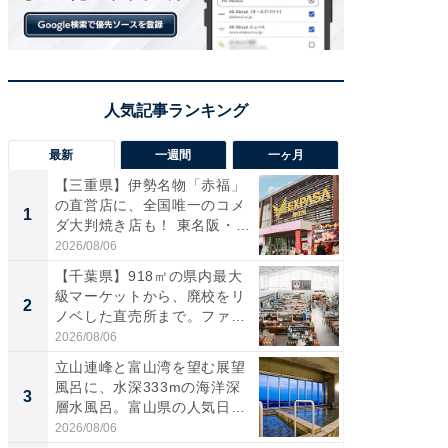
最新
一週間
一ヶ月
【三重県】伊勢名物「赤福」
【兵庫
の直営店に、全国唯一のコメ
ーメン
1
1
ダ大判焼き店も！ 東名阪・
再現した
伊...
道...
2026/08/06
2026/08/0
【千葉県】918㎡の県内最大
【三重
級マーケットから、廃校をリ
「鈴鹿天
2
2
ノベした直売所まで。ファ
は100
ー...
2026/08/06
2026/08/0
立山連峰と富山湾を望む展望
ステラ
風呂に、水深333mの海洋深
詰め放題
3
3
層水風呂。富山県の人気日
00円で「
帰...
2026/08/06
2026/08/0