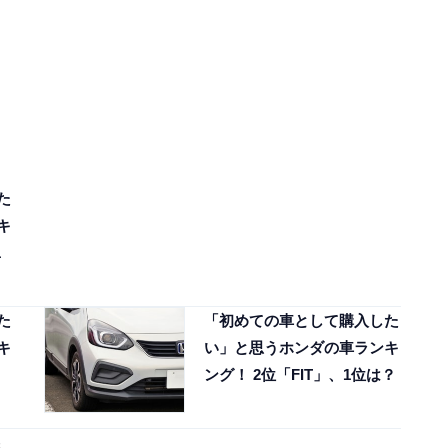
た
キ
1
た
「初めての車として購入した
キ
い」と思うホンダの車ランキ
ング！ 2位「FIT」、1位は？
銀