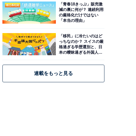
「青春18きっぷ」販売激
減の裏に何が？ 連続利用
の厳格化だけではない
「本当の理由」
「移民」に冷たいのはど
っちなのか？ スイスの厳
格過ぎる学歴選別と、日
本の曖昧過ぎる外国人政
策
連載をもっと見る