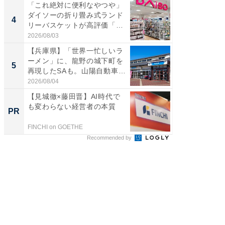
「これ絶対に便利なやつや」
「ミニオ
ダイソーの折り畳み式ランド
ッグ！ 
4
4
リーバスケットが高評価「使
ど、夏限
わ...
2026/08/03
2026/08/0
【兵庫県】「世界一忙しいラ
【埼玉
ーメン」に、龍野の城下町を
「行田天
5
5
再現したSAも。山陽自動車
は和の
道...
が...
2026/08/04
2026/08/0
【見城徹×藤田晋】AI時代で
GOETH
も変わらない経営者の本質
を組み
PR
PR
FINCHI on GOETHE
FINCHI o
Recommended by