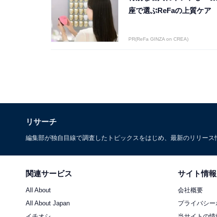
座で選ぶReFaの上質ケア
PR(ReFa GINZA on CREA)
リサーチ
編集部が独自目線で調査したトピックスをはじめ、最新のリリース
関連サービス
サイト情報
All About
会社概要
All About Japan
プライバシー
イチオシ
当サイトの情