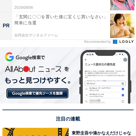
12位までの全ランキング結果を見
2026/08/06
次ページ
る
「玄関に〇〇を置いた後に宝くじ買いなさい」
簡単に当選
PR
合同会社デジタルファーム
Recommended by
注目の連載
東野圭吾や湊かなえだけじゃな
こちらもおすすめ