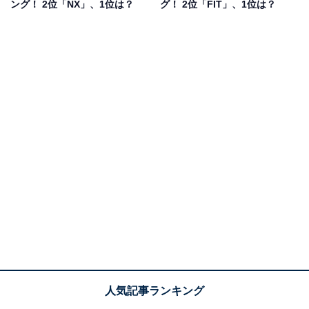
ング！ 2位「NX」、1位は？
グ！ 2位「FIT」、1位は？
いので(30代女性／三重県)」などのコメントが寄せられ
ていました。
1位：インプレッサ／92票