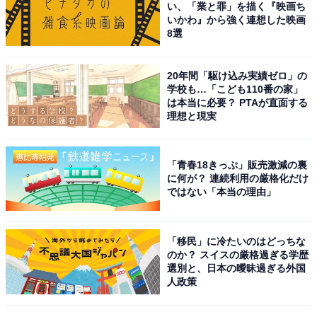
い、「業と罪」を描く『映画ち
「初めての車として購入したい」と思う日産の
いかわ』から強く連想した映画
車ランキング！ 2位「日産リーフ」、1位は？
8選
20年間「駆け込み実績ゼロ」の
学校も…「こども110番の家」
は本当に必要？ PTAが直面する
理想と現実
1
2
「青春18きっぷ」販売激減の裏
に何が？ 連続利用の厳格化だけ
ではない「本当の理由」
「移民」に冷たいのはどっちな
のか？ スイスの厳格過ぎる学歴
選別と、日本の曖昧過ぎる外国
人政策