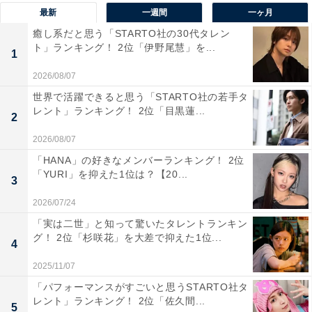
1位は「インプレッサ」でした。スバルを代表する車種
最新
一週間
一ヶ月
として長年親しまれており、スポーティーな走りと適度
癒し系だと思う「STARTO社の30代タレン
なサイズ感から、初めての車としても人気の1台。安全
ト」ランキング！ 2位「伊野尾慧」を...
1
性能と価格のバランスの良さも評価されており、若い世
2026/08/07
代からの支持も高いようです。
世界で活躍できると思う「STARTO社の若手タ
レント」ランキング！ 2位「目黒蓮...
2
回答者からは「運転しやすいサイズ感な印象で、初めて
2026/08/07
の車として安心して乗れそうだから。安全機能も充実し
「HANA」の好きなメンバーランキング！ 2位
ているため(30代男性／千葉県)」「以前から安全性と価
「YURI」を抑えた1位は？【20...
3
格のバランスがいいと思っていたので(50代女性／大阪
府)」「スバルといえばインプレッサのイメージ強く、過
2026/07/24
酷なラリーのイメージの車を運転してみたい(40代男性／
「実は二世」と知って驚いたタレントランキン
グ！ 2位「杉咲花」を大差で抑えた1位...
熊本県)」などのコメントが寄せられていました。
4
2025/11/07
※回答コメントは原文ママです
「パフォーマンスがすごいと思うSTARTO社タ
レント」ランキング！ 2位「佐久間...
5