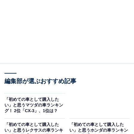
＞12位までの全ランキング結果を見る
2位：フォレスター／78票
2位は「フォレスター」でした。SUVタイプの車として
人気が高く、高い視点と適度なサイズ感から、初心者で
も扱いやすい車として評価されています。アイサイトな
どの安全装備が充実していることや、アウトドアでの使
用に適していることも、選択理由として挙げられていま
編集部が選ぶおすすめ記事
す。
「初めての車として購入した
回答者からは「SUVにしてはサイズが小さいし、視点が
い」と思うマツダの車ランキン
グ！ 2位「CX-3」、1位は？
高いので初心者に向いていると思う(60代男性／大阪
府)」「アイサイト搭載で安心感があり、後ろ姿がかっこ
「初めての車として購入した
「初めての車として購入した
いい(20代女性／群馬県)」「遠出に良さそう、走りやす
い」と思うレクサスの車ランキ
い」と思うホンダの車ランキン