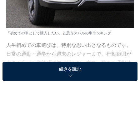
「初めての車として購入したい」と思うスバルの車ランキング
人生初めての車選びは、特別な思い出となるものです。
日常の通勤・通学から週末のレジャーまで、行動範囲が
大きく広がる期待感に胸が膨らむ一方で、数ある選択肢
続きを読む
の中からベストな1台を選ぶのは悩ましい決断でもあり
ます。
All About ニュース編集部は2024年12月9日～2025年1月
2日、全国10～70代の男女428人を対象に「自動車」に関
するアンケート調査を実施しました。今回はその中か
ら、初めての車として購入したいと思う「スバル」の車
について聞いた結果をランキング形式で紹介します！