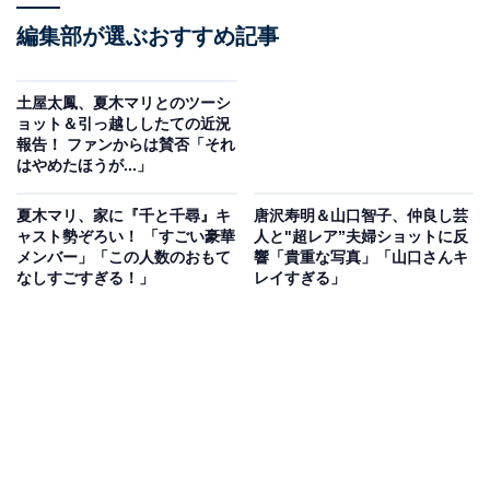
編集部が選ぶおすすめ記事
土屋太鳳、夏木マリとのツーシ
ョット＆引っ越ししたての近況
報告！ ファンからは賛否「それ
はやめたほうが...」
夏木マリ、家に『千と千尋』キ
唐沢寿明＆山口智子、仲良し芸
ャスト勢ぞろい！ 「すごい豪華
人と"超レア”夫婦ショットに反
メンバー」「この人数のおもて
響「貴重な写真」「山口さんキ
なしすごすぎる！」
レイすぎる」