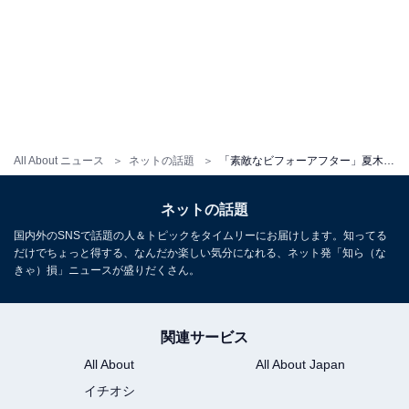
All About ニュース
ネットの話題
「素敵なビフォーアフター」夏木マリ、唐沢寿明との30年前と現在の激レアツーショット！ 「お美しい」
ネットの話題
国内外のSNSで話題の人＆トピックをタイムリーにお届けします。知ってる
だけでちょっと得する、なんだか楽しい気分になれる、ネット発「知ら（な
きゃ）損」ニュースが盛りだくさん。
関連サービス
All About
All About Japan
イチオシ