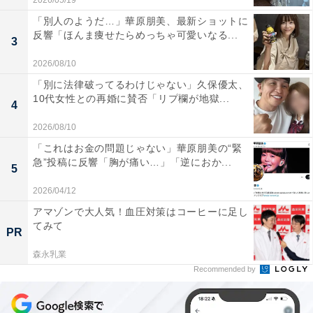
2026/05/19
「別人のようだ…」華原朋美、最新ショットに
反響「ほんま痩せたらめっちゃ可愛いなる...
3
2026/08/10
「別に法律破ってるわけじゃない」久保優太、
10代女性との再婚に賛否「リプ欄が地獄...
4
2026/08/10
「これはお金の問題じゃない」華原朋美の“緊
急”投稿に反響「胸が痛い…」「逆におか...
5
2026/04/12
アマゾンで大人気！血圧対策はコーヒーに足し
てみて
PR
森永乳業
Recommended by