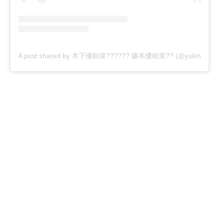
A post shared by 木下優樹菜?????? 藤本優樹菜?? (@yukina1204