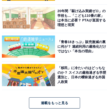
20年間「駆け込み実績ゼロ」の
学校も…「こども110番の家」
は本当に必要？ PTAが直面する
理想と現実
「青春18きっぷ」販売激減の裏
に何が？ 連続利用の厳格化だけ
ではない「本当の理由」
「移民」に冷たいのはどっちな
のか？ スイスの厳格過ぎる学歴
選別と、日本の曖昧過ぎる外国
人政策
連載をもっと見る