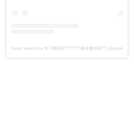
A post shared by 木下優樹菜?????? 藤本優樹菜?? (@yukina1204