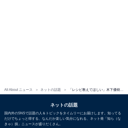
All About ニュース
ネットの話題
「レシピ教えてほしい」木下優樹菜、手際よく料理する様子に絶賛の声！ 「めちゃめちゃ美味しそう」
ネットの話題
国内外のSNSで話題の人＆トピックをタイムリーにお届けします。知ってる
だけでちょっと得する、なんだか楽しい気分になれる、ネット発「知ら（な
きゃ）損」ニュースが盛りだくさん。