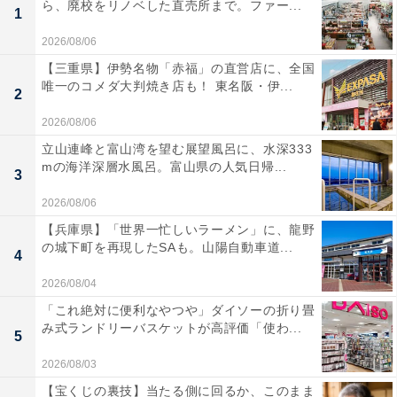
ら、廃校をリノベした直売所まで。ファー...
1
2026/08/06
【三重県】伊勢名物「赤福」の直営店に、全国
唯一のコメダ大判焼き店も！ 東名阪・伊...
2
2026/08/06
立山連峰と富山湾を望む展望風呂に、水深333
mの海洋深層水風呂。富山県の人気日帰...
3
2026/08/06
【兵庫県】「世界一忙しいラーメン」に、龍野
の城下町を再現したSAも。山陽自動車道...
4
2026/08/04
「これ絶対に便利なやつや」ダイソーの折り畳
み式ランドリーバスケットが高評価「使わ...
5
2026/08/03
【宝くじの裏技】当たる側に回るか、このまま