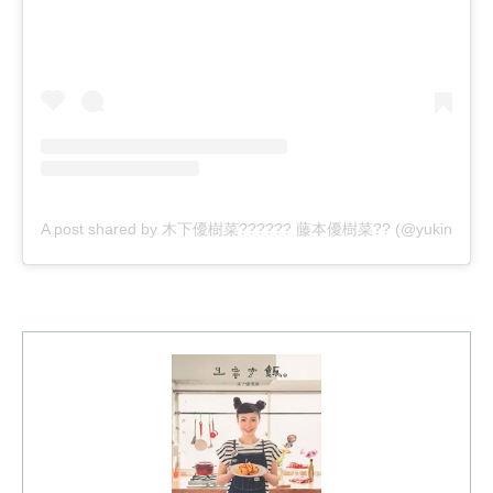
A post shared by 木下優樹菜?????? 藤本優樹菜?? (@yukina1204